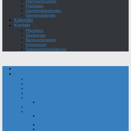
Pfarrnachrichten
Predigten
Gemeindekalender
Gemeindebriefe
Kalender
Kontakt
Pfarrbüro
Seelsorger
Bankverbindung
Impressum
Datenschutzerklärung
Aktuelles
Kirche
Seelsorger
Pfarrbüro
Kirchenvorstand
Gemeinderat
Gottesdienst und Gebet
Kirche mit Kindern
Sakramente
Über die Kirche
Das Oratorium des Hl. Philipp Neri der
Bonifatiusgemeinde Dortmund-Mitte
Daten und Fakten
Film zur Einweihung der Bonifatius-Kirche 1954