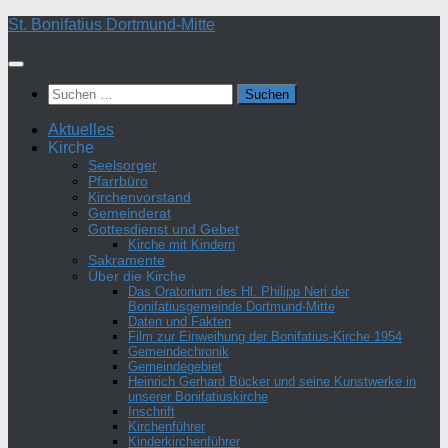
Zum
St. Bonifatius Dortmund-Mitte
Inhalt
springen
Suchen
nach:
Aktuelles
Kirche
Seelsorger
Pfarrbüro
Kirchenvorstand
Gemeinderat
Gottesdienst und Gebet
Kirche mit Kindern
Sakramente
Über die Kirche
Das Oratorium des Hl. Philipp Neri der
Bonifatiusgemeinde Dortmund-Mitte
Daten und Fakten
Film zur Einweihung der Bonifatius-Kirche 1954
Gemeindechronik
Gemeindegebiet
Heinrich Gerhard Bücker und seine Kunstwerke in
unserer Bonifatiuskirche
Inschrift
Kirchenführer
Kinderkirchenführer