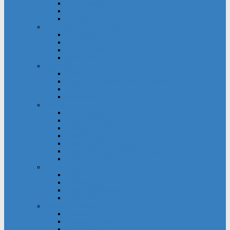
Gemeindehaus
Kuratorium
Pfarrgarten
Gottesdienst und Gebet
Gebetsgruppe
Küsterdienst
Lektoren und Kommunionhelfer
Messdiener
Jugendliche
Firmung
Kinder- und Jugendtreff Bernwards
KjG
Messdiener
Kinder
Großpflegestelle
Kinderchor Bonifire
Kindergottesdienst
Kinderkirche
Kindertageseinrichtung
Kinder- und Jugendtreff Bernwards
Winfried-Grundschule
Musik & Gesang
Cantico
Chornection
Kinderchor Bonifire
Kirchenchor
Öffentlichkeitsarbeit
Internet
Pfarrnachrichten
Schaukästen