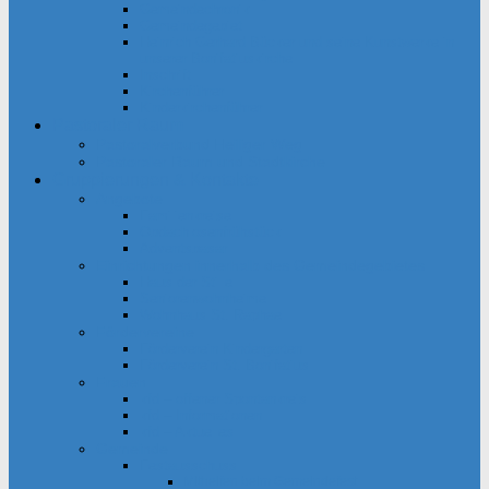
Gemeindechronik
Gemeindegebiet
Heinrich Gerhard Bücker und seine Kunstwerke in
unserer Bonifatiuskirche
Inschrift
Kirchenführer
Kinderkirchenführer
Pastoraler Raum
Pastoralverbund Heiliger Weg
Pastoraler Raum und Stadtkirche
Gruppierungen & Kontakte
Angebote
Familienkreise
Obdachlosenfrühstück
Adventsbasar
Einrichtungen innerhalb des Gemeindegebietes
Haus der Stille
Seniorenwohnheime
Wohnhaus St. Raphael
Fördervereine
Förderverein Kindergarten
Förderverein St. Bonifatius
Frauen
kfd – offener Spontankreis
kfd – Informationen
kfd – Aktuelles
Gemeinde
Festausschuss
Mithelfen beim Gemeindefest