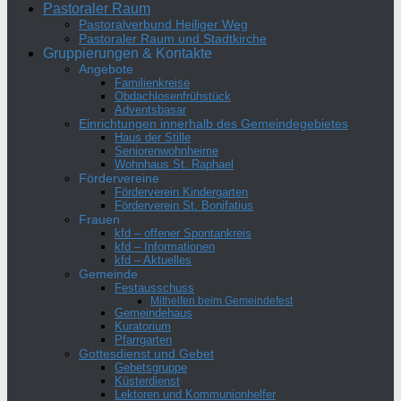
Pastoraler Raum
Pastoralverbund Heiliger Weg
Pastoraler Raum und Stadtkirche
Gruppierungen & Kontakte
Angebote
Familienkreise
Obdachlosenfrühstück
Adventsbasar
Einrichtungen innerhalb des Gemeindegebietes
Haus der Stille
Seniorenwohnheime
Wohnhaus St. Raphael
Fördervereine
Förderverein Kindergarten
Förderverein St. Bonifatius
Frauen
kfd – offener Spontankreis
kfd – Informationen
kfd – Aktuelles
Gemeinde
Festausschuss
Mithelfen beim Gemeindefest
Gemeindehaus
Kuratorium
Pfarrgarten
Gottesdienst und Gebet
Gebetsgruppe
Küsterdienst
Lektoren und Kommunionhelfer