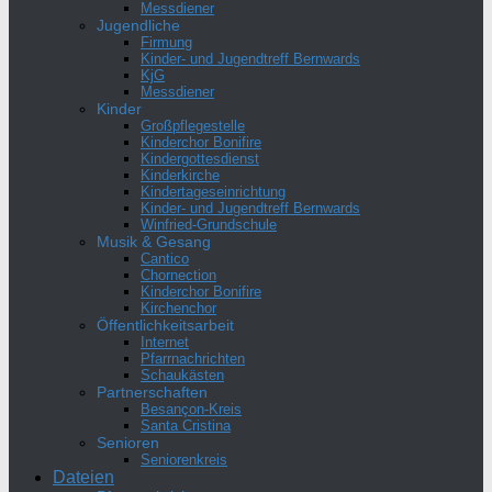
Messdiener
Jugendliche
Firmung
Kinder- und Jugendtreff Bernwards
KjG
Messdiener
Kinder
Großpflegestelle
Kinderchor Bonifire
Kindergottesdienst
Kinderkirche
Kindertageseinrichtung
Kinder- und Jugendtreff Bernwards
Winfried-Grundschule
Musik & Gesang
Cantico
Chornection
Kinderchor Bonifire
Kirchenchor
Öffentlichkeitsarbeit
Internet
Pfarrnachrichten
Schaukästen
Partnerschaften
Besançon-Kreis
Santa Cristina
Senioren
Seniorenkreis
Dateien