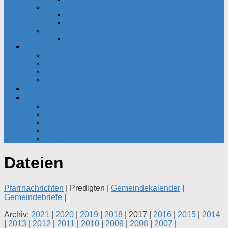
Partnerschaften
Besançon-Kreis
Santa Cristina
Senioren
Seniorenkreis
Dateien
Pfarrnachrichten
Predigten
Gemeindekalender
Gemeindebriefe
Kalender
Kontakt
Pfarrbüro
Seelsorger
Bankverbindung
Impressum
Datenschutzerklärung
Dateien
Pfarrnachrichten
| Predigten |
Gemeindekalender
|
Gemeindebriefe
|
Archiv:
2021
|
2020
|
2019
|
2018
| 2017 |
2016
|
2015
|
2014
|
2013
|
2012
|
2011
|
2010
|
2009
|
2008
|
2007
|