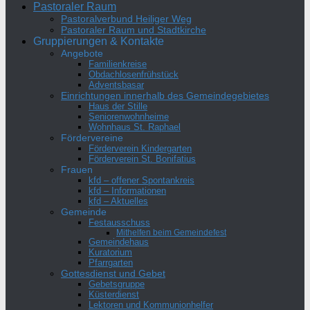
Pastoraler Raum
Pastoralverbund Heiliger Weg
Pastoraler Raum und Stadtkirche
Gruppierungen & Kontakte
Angebote
Familienkreise
Obdachlosenfrühstück
Adventsbasar
Einrichtungen innerhalb des Gemeindegebietes
Haus der Stille
Seniorenwohnheime
Wohnhaus St. Raphael
Fördervereine
Förderverein Kindergarten
Förderverein St. Bonifatius
Frauen
kfd – offener Spontankreis
kfd – Informationen
kfd – Aktuelles
Gemeinde
Festausschuss
Mithelfen beim Gemeindefest
Gemeindehaus
Kuratorium
Pfarrgarten
Gottesdienst und Gebet
Gebetsgruppe
Küsterdienst
Lektoren und Kommunionhelfer