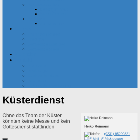
Partnerschaften
Besançon-Kreis
Santa Cristina
Senioren
Seniorenkreis
Dateien
Pfarrnachrichten
Predigten
Gemeindekalender
Gemeindebriefe
Kalender
Kontakt
Pfarrbüro
Seelsorger
Bankverbindung
Impressum
Datenschutzerklärung
Küsterdienst
Ohne das Team der Küster
könnten keine Messe und kein
Gottesdienst stattfinden.
Heiko Reimann
(0231) 95290821
E-Mail senden