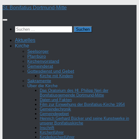
Zum
St. Bonifatius Dortmund-Mitte
Inhalt
springen
Suchen
nach:
Aktuelles
Kirche
Seelsorger
Pfarrbüro
Kirchenvorstand
Gemeinderat
Gottesdienst und Gebet
Kirche mit Kindern
Sakramente
Über die Kirche
Das Oratorium des Hl. Philipp Neri der
Bonifatiusgemeinde Dortmund-Mitte
Daten und Fakten
Film zur Einweihung der Bonifatius-Kirche 1954
Gemeindechronik
Gemeindegebiet
Heinrich Gerhard Bücker und seine Kunstwerke in
unserer Bonifatiuskirche
Inschrift
Kirchenführer
Kinderkirchenführer