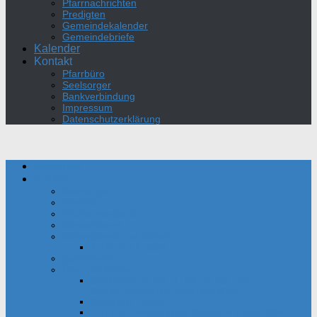
Pfarrnachrichten
Predigten
Gemeindekalender
Gemeindebriefe
Kalender
Kontakt
Pfarrbüro
Seelsorger
Bankverbindung
Impressum
Datenschutzerklärung
Aktuelles
Kirche
Seelsorger
Pfarrbüro
Kirchenvorstand
Gemeinderat
Gottesdienst und Gebet
Kirche mit Kindern
Sakramente
Über die Kirche
Das Oratorium des Hl. Philipp Neri der
Bonifatiusgemeinde Dortmund-Mitte
Daten und Fakten
Film zur Einweihung der Bonifatius-Kirche 1954