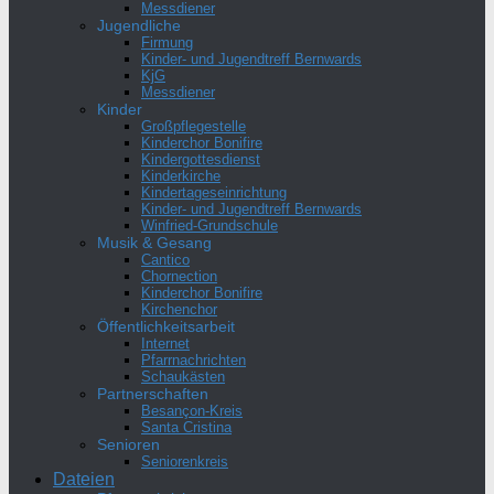
Messdiener
Jugendliche
Firmung
Kinder- und Jugendtreff Bernwards
KjG
Messdiener
Kinder
Großpflegestelle
Kinderchor Bonifire
Kindergottesdienst
Kinderkirche
Kindertageseinrichtung
Kinder- und Jugendtreff Bernwards
Winfried-Grundschule
Musik & Gesang
Cantico
Chornection
Kinderchor Bonifire
Kirchenchor
Öffentlichkeitsarbeit
Internet
Pfarrnachrichten
Schaukästen
Partnerschaften
Besançon-Kreis
Santa Cristina
Senioren
Seniorenkreis
Dateien