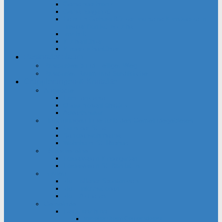
Gemeindechronik
Gemeindegebiet
Heinrich Gerhard Bücker und seine Kunstwerke in
unserer Bonifatiuskirche
Inschrift
Kirchenführer
Kinderkirchenführer
Pastoraler Raum
Pastoralverbund Heiliger Weg
Pastoraler Raum und Stadtkirche
Gruppierungen & Kontakte
Angebote
Familienkreise
Obdachlosenfrühstück
Adventsbasar
Einrichtungen innerhalb des Gemeindegebietes
Haus der Stille
Seniorenwohnheime
Wohnhaus St. Raphael
Fördervereine
Förderverein Kindergarten
Förderverein St. Bonifatius
Frauen
kfd – offener Spontankreis
kfd – Informationen
kfd – Aktuelles
Gemeinde
Festausschuss
Mithelfen beim Gemeindefest