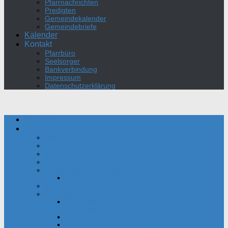
Pfarrnachrichten
Predigten
Gemeindekalender
Gemeindebriefe
Kalender
Kontakt
Pfarrbüro
Seelsorger
Bankverbindung
Impressum
Datenschutzerklärung
Aktuelles
Kirche
Seelsorger
Pfarrbüro
Kirchenvorstand
Gemeinderat
Gottesdienst und Gebet
Kirche mit Kindern
Sakramente
Über die Kirche
Das Oratorium des Hl. Philipp Neri der
Bonifatiusgemeinde Dortmund-Mitte
Daten und Fakten
Film zur Einweihung der Bonifatius-Kirche 1954