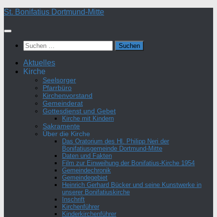
Zum
St. Bonifatius Dortmund-Mitte
Inhalt
springen
Suchen
nach:
Aktuelles
Kirche
Seelsorger
Pfarrbüro
Kirchenvorstand
Gemeinderat
Gottesdienst und Gebet
Kirche mit Kindern
Sakramente
Über die Kirche
Das Oratorium des Hl. Philipp Neri der
Bonifatiusgemeinde Dortmund-Mitte
Daten und Fakten
Film zur Einweihung der Bonifatius-Kirche 1954
Gemeindechronik
Gemeindegebiet
Heinrich Gerhard Bücker und seine Kunstwerke in
unserer Bonifatiuskirche
Inschrift
Kirchenführer
Kinderkirchenführer