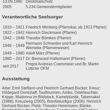
13.09.1990
Denkmalschutz
2005
5.234 Gemeindemitglieder
Verantwortliche Seelsorger
1910 – 1921
Friedrich Mimberg (Pfarrvikar, ab 1913 Pfarrer)
1922 – 1942
Heinrich Dieckmann (Pfarrer)
1942 – 1946
Theodor Bömken (Pfarrer)
Hermann Schneider und Karl Heinrich
1946 – 1949
Werneke (Pfarrverweser)
1949 – 1980
Adolf März (Pfarrer)
1980 – 2017
Dr. Bernward Hallermann (Pfarrer)
Propst Andreas Coersmeier und Br. Martin
seit 2017
Lütticke OFM
Ausstattung
Altar: Emil Steffann und Heinrich Gerhard Bücker; Kreuz:
Hildegard Domizlaff; Taufbrunnen, Ambo, Osterleuchter,
Krippe, Madonna im Bildstock, Kamelplastik, Tabernakel
(1988), Kreuzweg (2005), Bonifatiusfigur (2006): Heinrich
Gerhard Bücker; Pietà: Theodor Heiermann; Bänke,