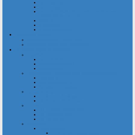
Gemeindechronik
Gemeindegebiet
Heinrich Gerhard Bücker und seine Kunstwerke in
unserer Bonifatiuskirche
Inschrift
Kirchenführer
Kinderkirchenführer
Pastoraler Raum
Pastoralverbund Heiliger Weg
Pastoraler Raum und Stadtkirche
Gruppierungen & Kontakte
Angebote
Familienkreise
Obdachlosenfrühstück
Adventsbasar
Einrichtungen innerhalb des Gemeindegebietes
Haus der Stille
Seniorenwohnheime
Wohnhaus St. Raphael
Fördervereine
Förderverein Kindergarten
Förderverein St. Bonifatius
Frauen
kfd – offener Spontankreis
kfd – Informationen
kfd – Aktuelles
Gemeinde
Festausschuss
Mithelfen beim Gemeindefest