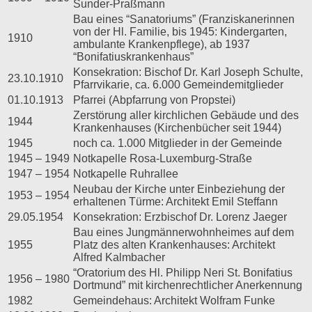
Sunder-Praßmann
Bau eines “Sanatoriums” (Franziskanerinnen
von der Hl. Familie, bis 1945: Kindergarten,
1910
ambulante Krankenpflege), ab 1937
“Bonifatiuskrankenhaus”
Konsekration: Bischof Dr. Karl Joseph Schulte,
23.10.1910
Pfarrvikarie, ca. 6.000 Gemeindemitglieder
01.10.1913
Pfarrei (Abpfarrung von Propstei)
Zerstörung aller kirchlichen Gebäude und des
1944
Krankenhauses (Kirchenbücher seit 1944)
1945
noch ca. 1.000 Mitglieder in der Gemeinde
1945 – 1949
Notkapelle Rosa-Luxemburg-Straße
1947 – 1954
Notkapelle Ruhrallee
Neubau der Kirche unter Einbeziehung der
1953 – 1954
erhaltenen Türme: Architekt Emil Steffann
29.05.1954
Konsekration: Erzbischof Dr. Lorenz Jaeger
Bau eines Jungmännerwohnheimes auf dem
1955
Platz des alten Krankenhauses: Architekt
Alfred Kalmbacher
“Oratorium des Hl. Philipp Neri St. Bonifatius
1956 – 1980
Dortmund” mit kirchenrechtlicher Anerkennung
1982
Gemeindehaus: Architekt Wolfram Funke