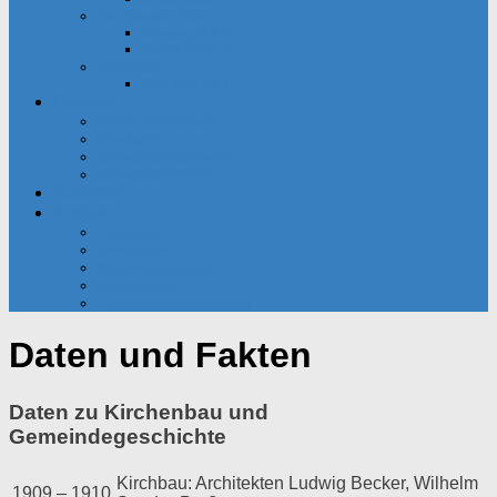
Partnerschaften
Besançon-Kreis
Santa Cristina
Senioren
Seniorenkreis
Dateien
Pfarrnachrichten
Predigten
Gemeindekalender
Gemeindebriefe
Kalender
Kontakt
Pfarrbüro
Seelsorger
Bankverbindung
Impressum
Datenschutzerklärung
Daten und Fakten
Daten zu Kirchenbau und
Gemeindegeschichte
Kirchbau: Architekten Ludwig Becker, Wilhelm
1909 – 1910