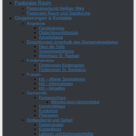
Pastoraler Raum
Pastoralverbund Heiliger Weg
Pastoraler Raum und Stadtkirche
Gruppierungen & Kontakte
Angebote
Familienkreise
Obdachlosenfrühstück
Adventsbasar
Einrichtungen innerhalb des Gemeindegebietes
Haus der Stille
Seniorenwohnheime
Wohnhaus St. Raphael
Fördervereine
Förderverein Kindergarten
Förderverein St. Bonifatius
Frauen
kfd – offener Spontankreis
kfd – Informationen
kfd – Aktuelles
Gemeinde
Festausschuss
Mithelfen beim Gemeindefest
Gemeindehaus
Kuratorium
Pfarrgarten
Gottesdienst und Gebet
Gebetsgruppe
Küsterdienst
Lektoren und Kommunionhelfer