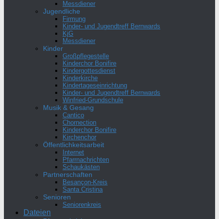
Messdiener
Jugendliche
Firmung
Kinder- und Jugendtreff Bernwards
KjG
Messdiener
Kinder
Großpflegestelle
Kinderchor Bonifire
Kindergottesdienst
Kinderkirche
Kindertageseinrichtung
Kinder- und Jugendtreff Bernwards
Winfried-Grundschule
Musik & Gesang
Cantico
Chornection
Kinderchor Bonifire
Kirchenchor
Öffentlichkeitsarbeit
Internet
Pfarrnachrichten
Schaukästen
Partnerschaften
Besançon-Kreis
Santa Cristina
Senioren
Seniorenkreis
Dateien