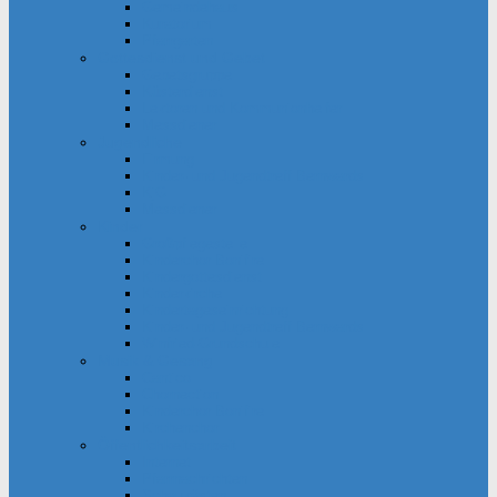
Gemeindehaus
Kuratorium
Pfarrgarten
Gottesdienst und Gebet
Gebetsgruppe
Küsterdienst
Lektoren und Kommunionhelfer
Messdiener
Jugendliche
Firmung
Kinder- und Jugendtreff Bernwards
KjG
Messdiener
Kinder
Großpflegestelle
Kinderchor Bonifire
Kindergottesdienst
Kinderkirche
Kindertageseinrichtung
Kinder- und Jugendtreff Bernwards
Winfried-Grundschule
Musik & Gesang
Cantico
Chornection
Kinderchor Bonifire
Kirchenchor
Öffentlichkeitsarbeit
Internet
Pfarrnachrichten
Schaukästen