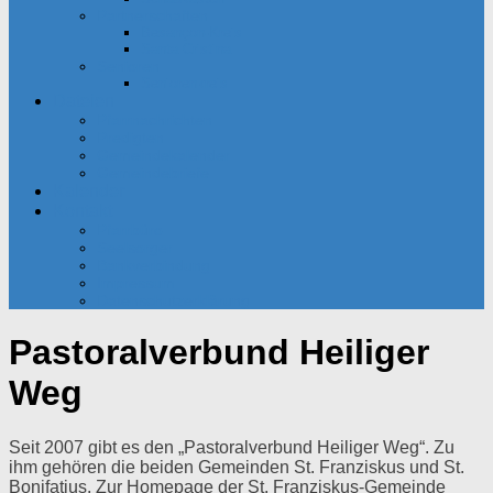
Partnerschaften
Besançon-Kreis
Santa Cristina
Senioren
Seniorenkreis
Dateien
Pfarrnachrichten
Predigten
Gemeindekalender
Gemeindebriefe
Kalender
Kontakt
Pfarrbüro
Seelsorger
Bankverbindung
Impressum
Datenschutzerklärung
Pastoralverbund Heiliger
Weg
Seit 2007 gibt es den „Pastoralverbund Heiliger Weg“. Zu
ihm gehören die beiden Gemeinden St. Franziskus und St.
Bonifatius. Zur Homepage der St. Franziskus-Gemeinde