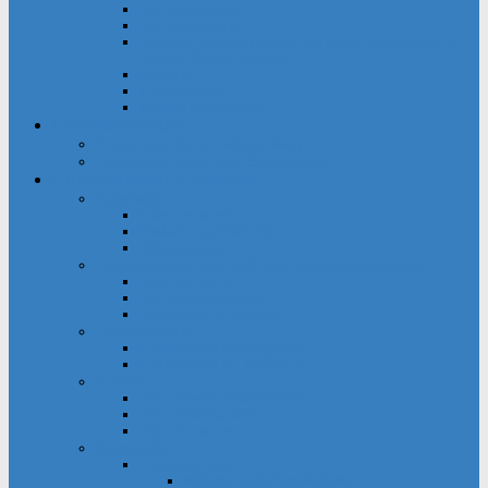
Gemeindechronik
Gemeindegebiet
Heinrich Gerhard Bücker und seine Kunstwerke in
unserer Bonifatiuskirche
Inschrift
Kirchenführer
Kinderkirchenführer
Pastoraler Raum
Pastoralverbund Heiliger Weg
Pastoraler Raum und Stadtkirche
Gruppierungen & Kontakte
Angebote
Familienkreise
Obdachlosenfrühstück
Adventsbasar
Einrichtungen innerhalb des Gemeindegebietes
Haus der Stille
Seniorenwohnheime
Wohnhaus St. Raphael
Fördervereine
Förderverein Kindergarten
Förderverein St. Bonifatius
Frauen
kfd – offener Spontankreis
kfd – Informationen
kfd – Aktuelles
Gemeinde
Festausschuss
Mithelfen beim Gemeindefest