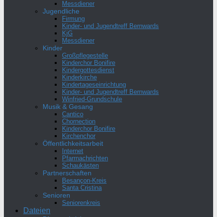
Messdiener
Jugendliche
Firmung
Kinder- und Jugendtreff Bernwards
KjG
Messdiener
Kinder
Großpflegestelle
Kinderchor Bonifire
Kindergottesdienst
Kinderkirche
Kindertageseinrichtung
Kinder- und Jugendtreff Bernwards
Winfried-Grundschule
Musik & Gesang
Cantico
Chornection
Kinderchor Bonifire
Kirchenchor
Öffentlichkeitsarbeit
Internet
Pfarrnachrichten
Schaukästen
Partnerschaften
Besançon-Kreis
Santa Cristina
Senioren
Seniorenkreis
Dateien