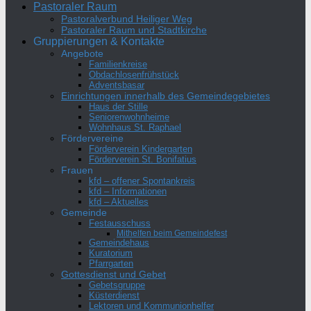
Pastoraler Raum
Pastoralverbund Heiliger Weg
Pastoraler Raum und Stadtkirche
Gruppierungen & Kontakte
Angebote
Familienkreise
Obdachlosenfrühstück
Adventsbasar
Einrichtungen innerhalb des Gemeindegebietes
Haus der Stille
Seniorenwohnheime
Wohnhaus St. Raphael
Fördervereine
Förderverein Kindergarten
Förderverein St. Bonifatius
Frauen
kfd – offener Spontankreis
kfd – Informationen
kfd – Aktuelles
Gemeinde
Festausschuss
Mithelfen beim Gemeindefest
Gemeindehaus
Kuratorium
Pfarrgarten
Gottesdienst und Gebet
Gebetsgruppe
Küsterdienst
Lektoren und Kommunionhelfer