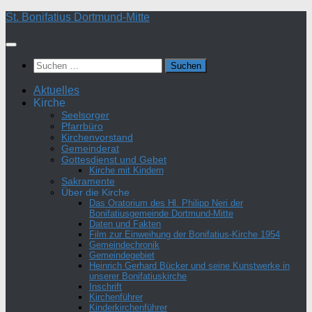
Zum
St. Bonifatius Dortmund-Mitte
Inhalt
springen
Suchen
nach:
Aktuelles
Kirche
Seelsorger
Pfarrbüro
Kirchenvorstand
Gemeinderat
Gottesdienst und Gebet
Kirche mit Kindern
Sakramente
Über die Kirche
Das Oratorium des Hl. Philipp Neri der
Bonifatiusgemeinde Dortmund-Mitte
Daten und Fakten
Film zur Einweihung der Bonifatius-Kirche 1954
Gemeindechronik
Gemeindegebiet
Heinrich Gerhard Bücker und seine Kunstwerke in
unserer Bonifatiuskirche
Inschrift
Kirchenführer
Kinderkirchenführer