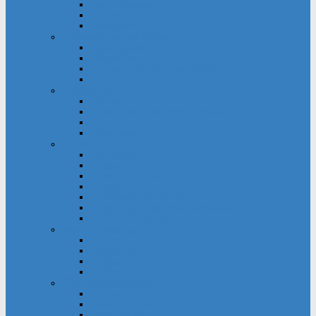
Gemeindehaus
Kuratorium
Pfarrgarten
Gottesdienst und Gebet
Gebetsgruppe
Küsterdienst
Lektoren und Kommunionhelfer
Messdiener
Jugendliche
Firmung
Kinder- und Jugendtreff Bernwards
KjG
Messdiener
Kinder
Großpflegestelle
Kinderchor Bonifire
Kindergottesdienst
Kinderkirche
Kindertageseinrichtung
Kinder- und Jugendtreff Bernwards
Winfried-Grundschule
Musik & Gesang
Cantico
Chornection
Kinderchor Bonifire
Kirchenchor
Öffentlichkeitsarbeit
Internet
Pfarrnachrichten
Schaukästen