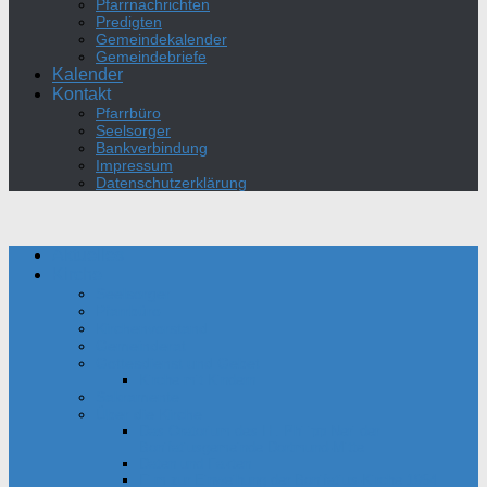
Pfarrnachrichten
Predigten
Gemeindekalender
Gemeindebriefe
Kalender
Kontakt
Pfarrbüro
Seelsorger
Bankverbindung
Impressum
Datenschutzerklärung
Aktuelles
Kirche
Seelsorger
Pfarrbüro
Kirchenvorstand
Gemeinderat
Gottesdienst und Gebet
Kirche mit Kindern
Sakramente
Über die Kirche
Das Oratorium des Hl. Philipp Neri der
Bonifatiusgemeinde Dortmund-Mitte
Daten und Fakten
Film zur Einweihung der Bonifatius-Kirche 1954