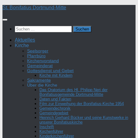
Zum
St. Bonifatius Dortmund-Mitte
Inhalt
springen
Suchen
nach:
Aktuelles
Kirche
Seelsorger
Pfarrbüro
Kirchenvorstand
Gemeinderat
Gottesdienst und Gebet
Kirche mit Kindern
Sakramente
Über die Kirche
Das Oratorium des Hl. Philipp Neri der
Bonifatiusgemeinde Dortmund-Mitte
Daten und Fakten
Film zur Einweihung der Bonifatius-Kirche 1954
Gemeindechronik
Gemeindegebiet
Heinrich Gerhard Bücker und seine Kunstwerke in
unserer Bonifatiuskirche
Inschrift
Kirchenführer
Kinderkirchenführer