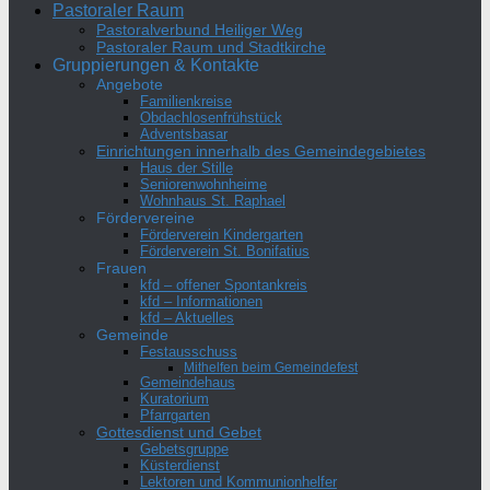
Pastoraler Raum
Pastoralverbund Heiliger Weg
Pastoraler Raum und Stadtkirche
Gruppierungen & Kontakte
Angebote
Familienkreise
Obdachlosenfrühstück
Adventsbasar
Einrichtungen innerhalb des Gemeindegebietes
Haus der Stille
Seniorenwohnheime
Wohnhaus St. Raphael
Fördervereine
Förderverein Kindergarten
Förderverein St. Bonifatius
Frauen
kfd – offener Spontankreis
kfd – Informationen
kfd – Aktuelles
Gemeinde
Festausschuss
Mithelfen beim Gemeindefest
Gemeindehaus
Kuratorium
Pfarrgarten
Gottesdienst und Gebet
Gebetsgruppe
Küsterdienst
Lektoren und Kommunionhelfer