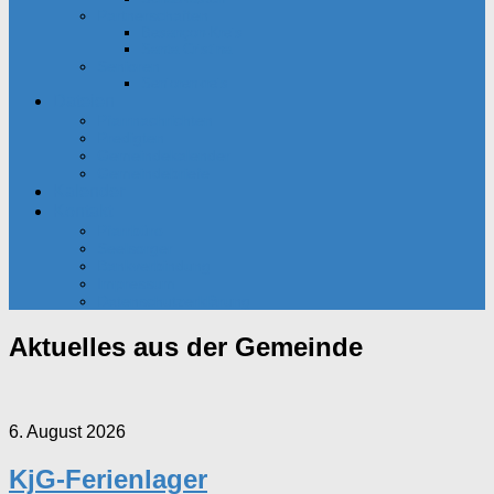
Partnerschaften
Besançon-Kreis
Santa Cristina
Senioren
Seniorenkreis
Dateien
Pfarrnachrichten
Predigten
Gemeindekalender
Gemeindebriefe
Kalender
Kontakt
Pfarrbüro
Seelsorger
Bankverbindung
Impressum
Datenschutzerklärung
Aktuelles aus der Gemeinde
6. August 2026
KjG-Ferienlager