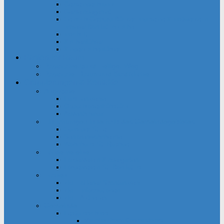
Gemeindechronik
Gemeindegebiet
Heinrich Gerhard Bücker und seine Kunstwerke in
unserer Bonifatiuskirche
Inschrift
Kirchenführer
Kinderkirchenführer
Pastoraler Raum
Pastoralverbund Heiliger Weg
Pastoraler Raum und Stadtkirche
Gruppierungen & Kontakte
Angebote
Familienkreise
Obdachlosenfrühstück
Adventsbasar
Einrichtungen innerhalb des Gemeindegebietes
Haus der Stille
Seniorenwohnheime
Wohnhaus St. Raphael
Fördervereine
Förderverein Kindergarten
Förderverein St. Bonifatius
Frauen
kfd – offener Spontankreis
kfd – Informationen
kfd – Aktuelles
Gemeinde
Festausschuss
Mithelfen beim Gemeindefest