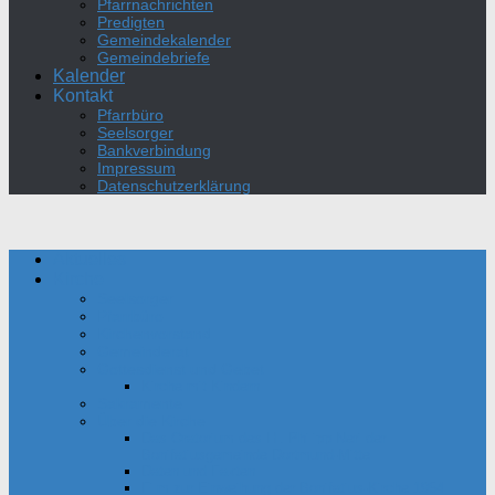
Pfarrnachrichten
Predigten
Gemeindekalender
Gemeindebriefe
Kalender
Kontakt
Pfarrbüro
Seelsorger
Bankverbindung
Impressum
Datenschutzerklärung
Aktuelles
Kirche
Seelsorger
Pfarrbüro
Kirchenvorstand
Gemeinderat
Gottesdienst und Gebet
Kirche mit Kindern
Sakramente
Über die Kirche
Das Oratorium des Hl. Philipp Neri der
Bonifatiusgemeinde Dortmund-Mitte
Daten und Fakten
Film zur Einweihung der Bonifatius-Kirche 1954