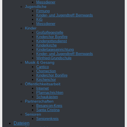
Messdiener
Jugendliche
Firmung
Kinder- und Jugendtreff Bernwards
KjG
Messdiener
Kinder
Großpflegestelle
Kinderchor Bonifire
Kindergottesdienst
Kinderkirche
Kindertageseinrichtung
Kinder- und Jugendtreff Bernwards
Winfried-Grundschule
Musik & Gesang
Cantico
Chornection
Kinderchor Bonifire
Kirchenchor
Öffentlichkeitsarbeit
Internet
Pfarrnachrichten
Schaukästen
Partnerschaften
Besançon-Kreis
Santa Cristina
Senioren
Seniorenkreis
Dateien