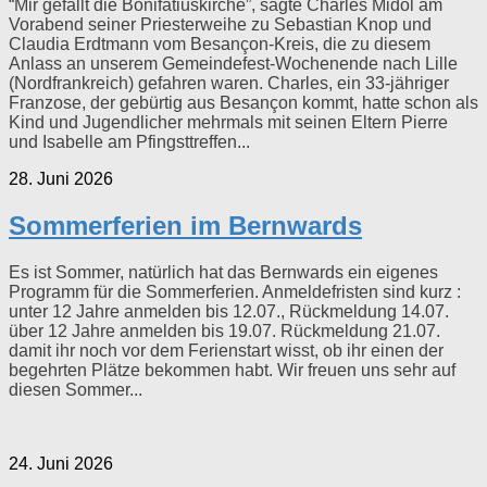
“Mir gefällt die Bonifatiuskirche”, sagte Charles Midol am
Vorabend seiner Priesterweihe zu Sebastian Knop und
Claudia Erdtmann vom Besançon-Kreis, die zu diesem
Anlass an unserem Gemeindefest-Wochenende nach Lille
(Nordfrankreich) gefahren waren. Charles, ein 33-jähriger
Franzose, der gebürtig aus Besançon kommt, hatte schon als
Kind und Jugendlicher mehrmals mit seinen Eltern Pierre
und Isabelle am Pfingsttreffen...
28. Juni 2026
Sommerferien im Bernwards
Es ist Sommer, natürlich hat das Bernwards ein eigenes
Programm für die Sommerferien. Anmeldefristen sind kurz :
unter 12 Jahre anmelden bis 12.07., Rückmeldung 14.07.
über 12 Jahre anmelden bis 19.07. Rückmeldung 21.07.
damit ihr noch vor dem Ferienstart wisst, ob ihr einen der
begehrten Plätze bekommen habt. Wir freuen uns sehr auf
diesen Sommer...
24. Juni 2026