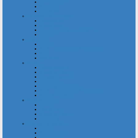
Gemeindehaus
Kuratorium
Pfarrgarten
Gottesdienst und Gebet
Gebetsgruppe
Küsterdienst
Lektoren und Kommunionhelfer
Messdiener
Jugendliche
Firmung
Kinder- und Jugendtreff Bernwards
KjG
Messdiener
Kinder
Großpflegestelle
Kinderchor Bonifire
Kindergottesdienst
Kinderkirche
Kindertageseinrichtung
Kinder- und Jugendtreff Bernwards
Winfried-Grundschule
Musik & Gesang
Cantico
Chornection
Kinderchor Bonifire
Kirchenchor
Öffentlichkeitsarbeit
Internet
Pfarrnachrichten
Schaukästen