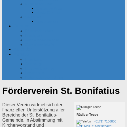
Partnerschaften
Besançon-Kreis
Santa Cristina
Senioren
Seniorenkreis
Dateien
Pfarrnachrichten
Predigten
Gemeindekalender
Gemeindebriefe
Kalender
Kontakt
Pfarrbüro
Seelsorger
Bankverbindung
Impressum
Datenschutzerklärung
Förderverein St. Bonifatius
Dieser Verein widmet sich der
finanziellen Unterstützung aller
Bereiche der St. Bonifatius-
Rüdiger Teepe
Gemeinde. In Abstimmung mit
(0171) 7106850
Kirchenvorstand und
E-Mail senden