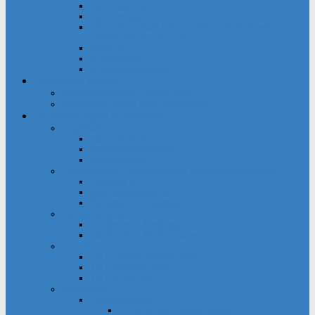
Gemeindechronik
Gemeindegebiet
Heinrich Gerhard Bücker und seine Kunstwerke in
unserer Bonifatiuskirche
Inschrift
Kirchenführer
Kinderkirchenführer
Pastoraler Raum
Pastoralverbund Heiliger Weg
Pastoraler Raum und Stadtkirche
Gruppierungen & Kontakte
Angebote
Familienkreise
Obdachlosenfrühstück
Adventsbasar
Einrichtungen innerhalb des Gemeindegebietes
Haus der Stille
Seniorenwohnheime
Wohnhaus St. Raphael
Fördervereine
Förderverein Kindergarten
Förderverein St. Bonifatius
Frauen
kfd – offener Spontankreis
kfd – Informationen
kfd – Aktuelles
Gemeinde
Festausschuss
Mithelfen beim Gemeindefest