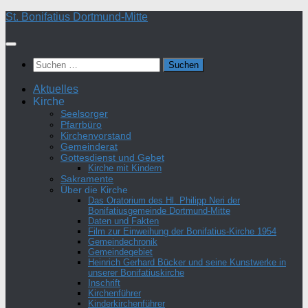
Zum
St. Bonifatius Dortmund-Mitte
Inhalt
springen
Suchen
nach:
Aktuelles
Kirche
Seelsorger
Pfarrbüro
Kirchenvorstand
Gemeinderat
Gottesdienst und Gebet
Kirche mit Kindern
Sakramente
Über die Kirche
Das Oratorium des Hl. Philipp Neri der
Bonifatiusgemeinde Dortmund-Mitte
Daten und Fakten
Film zur Einweihung der Bonifatius-Kirche 1954
Gemeindechronik
Gemeindegebiet
Heinrich Gerhard Bücker und seine Kunstwerke in
unserer Bonifatiuskirche
Inschrift
Kirchenführer
Kinderkirchenführer