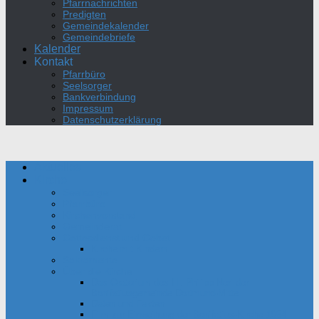
Pfarrnachrichten
Predigten
Gemeindekalender
Gemeindebriefe
Kalender
Kontakt
Pfarrbüro
Seelsorger
Bankverbindung
Impressum
Datenschutzerklärung
Aktuelles
Kirche
Seelsorger
Pfarrbüro
Kirchenvorstand
Gemeinderat
Gottesdienst und Gebet
Kirche mit Kindern
Sakramente
Über die Kirche
Das Oratorium des Hl. Philipp Neri der
Bonifatiusgemeinde Dortmund-Mitte
Daten und Fakten
Film zur Einweihung der Bonifatius-Kirche 1954