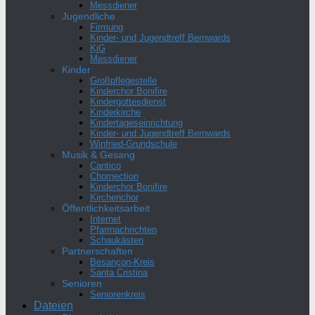
Messdiener
Jugendliche
Firmung
Kinder- und Jugendtreff Bernwards
KjG
Messdiener
Kinder
Großpflegestelle
Kinderchor Bonifire
Kindergottesdienst
Kinderkirche
Kindertageseinrichtung
Kinder- und Jugendtreff Bernwards
Winfried-Grundschule
Musik & Gesang
Cantico
Chornection
Kinderchor Bonifire
Kirchenchor
Öffentlichkeitsarbeit
Internet
Pfarrnachrichten
Schaukästen
Partnerschaften
Besançon-Kreis
Santa Cristina
Senioren
Seniorenkreis
Dateien