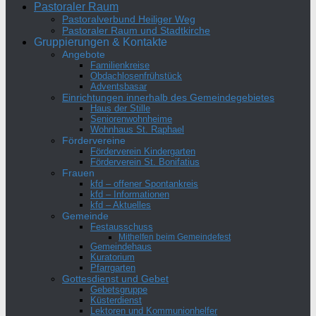
Pastoraler Raum
Pastoralverbund Heiliger Weg
Pastoraler Raum und Stadtkirche
Gruppierungen & Kontakte
Angebote
Familienkreise
Obdachlosenfrühstück
Adventsbasar
Einrichtungen innerhalb des Gemeindegebietes
Haus der Stille
Seniorenwohnheime
Wohnhaus St. Raphael
Fördervereine
Förderverein Kindergarten
Förderverein St. Bonifatius
Frauen
kfd – offener Spontankreis
kfd – Informationen
kfd – Aktuelles
Gemeinde
Festausschuss
Mithelfen beim Gemeindefest
Gemeindehaus
Kuratorium
Pfarrgarten
Gottesdienst und Gebet
Gebetsgruppe
Küsterdienst
Lektoren und Kommunionhelfer