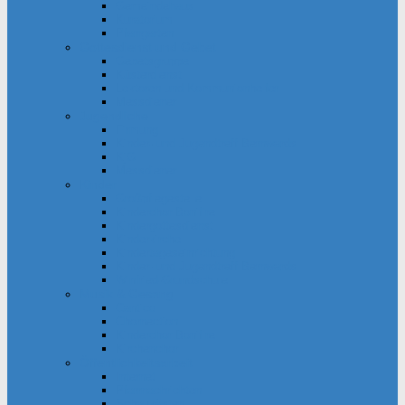
Gemeindehaus
Kuratorium
Pfarrgarten
Gottesdienst und Gebet
Gebetsgruppe
Küsterdienst
Lektoren und Kommunionhelfer
Messdiener
Jugendliche
Firmung
Kinder- und Jugendtreff Bernwards
KjG
Messdiener
Kinder
Großpflegestelle
Kinderchor Bonifire
Kindergottesdienst
Kinderkirche
Kindertageseinrichtung
Kinder- und Jugendtreff Bernwards
Winfried-Grundschule
Musik & Gesang
Cantico
Chornection
Kinderchor Bonifire
Kirchenchor
Öffentlichkeitsarbeit
Internet
Pfarrnachrichten
Schaukästen