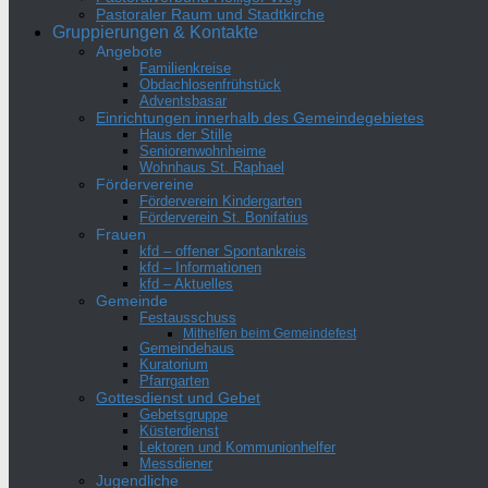
Pastoraler Raum und Stadtkirche
Gruppierungen & Kontakte
Angebote
Familienkreise
Obdachlosenfrühstück
Adventsbasar
Einrichtungen innerhalb des Gemeindegebietes
Haus der Stille
Seniorenwohnheime
Wohnhaus St. Raphael
Fördervereine
Förderverein Kindergarten
Förderverein St. Bonifatius
Frauen
kfd – offener Spontankreis
kfd – Informationen
kfd – Aktuelles
Gemeinde
Festausschuss
Mithelfen beim Gemeindefest
Gemeindehaus
Kuratorium
Pfarrgarten
Gottesdienst und Gebet
Gebetsgruppe
Küsterdienst
Lektoren und Kommunionhelfer
Messdiener
Jugendliche