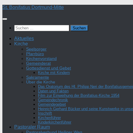
Zum
St. Bonifatius Dortmund-Mitte
Inhalt
springen
Suchen
nach:
Aktuelles
Kirche
Seelsorger
Pfarrbüro
Kirchenvorstand
Gemeinderat
Gottesdienst und Gebet
Kirche mit Kindern
Sakramente
Über die Kirche
Das Oratorium des Hl. Philipp Neri der Bonifatiusgeme
Daten und Fakten
Film zur Einweihung der Bonifatius-Kirche 1954
Gemeindechronik
Gemeindegebiet
Heinrich Gerhard Bücker und seine Kunstwerke in unser
Inschrift
Kirchenführer
Kinderkirchenführer
Pastoraler Raum
Pastoralverbund Heiliger Weg