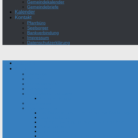
Gemeindekalender
Gemeindebriefe
Kalender
Kontakt
Pfarrbüro
Seelsorger
Bankverbindung
Impressum
Datenschutzerklärung
Aktuelles
Kirche
Seelsorger
Pfarrbüro
Kirchenvorstand
Gemeinderat
Gottesdienst und Gebet
Kirche mit Kindern
Sakramente
Über die Kirche
Das Oratorium des Hl. Philipp Neri der Bonifatiusgeme
Daten und Fakten
Film zur Einweihung der Bonifatius-Kirche 1954
Gemeindechronik
Gemeindegebiet
Heinrich Gerhard Bücker und seine Kunstwerke in unser