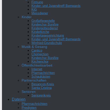
Firmung
Kinder- und Jugendtreff Bernwards
KjG
Messdiener
Kinder
Großpflegestelle
Kinderchor Bonifire
Kindergottesdienst
Kinderkirche
Kindertageseinrichtung
Kinder- und Jugendtreff Bernwards
Winfried-Grundschule
Musik & Gesang
Cantico
Chornection
Kinderchor Bonifire
Kirchenchor
Öffentlichkeitsarbeit
Internet
Pfarrnachrichten
Schaukästen
Partnerschaften
Besançon-Kreis
Santa Cristina
Senioren
Seniorenkreis
Dateien
Pfarrnachrichten
Predigten