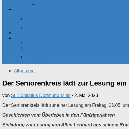
Senioren
Seniorenkreis
Dateien
Pfarrnachrichten
Predigten
Gemeindekalender
Gemeindebriefe
Kalender
Kontakt
Pfarrbüro
Seelsorger
Bankverbindung
Impressum
Datenschutzerklärung
Allgemein
Der Seniorenkreis lädt zur Lesung ein
von
St. Bonifatius Dortmund-Mitte
·
2. Mai 2023
Der Seniorenkreis lädt zur einer Lesung am Freitag, 26.05. um
Geschichten vom Überleben in den Fünfzigerjahren
Einladung zur Lesung von Albin Lenhard aus seinem Rom