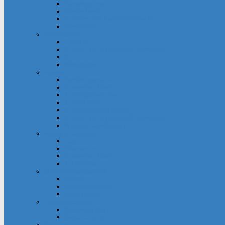
Gebetsgruppe
Küsterdienst
Lektoren und Kommunionhelfer
Messdiener
Jugendliche
Firmung
Kinder- und Jugendtreff Bernwards
KjG
Messdiener
Kinder
Großpflegestelle
Kinderchor Bonifire
Kindergottesdienst
Kinderkirche
Kindertageseinrichtung
Kinder- und Jugendtreff Bernwards
Winfried-Grundschule
Musik & Gesang
Cantico
Chornection
Kinderchor Bonifire
Kirchenchor
Öffentlichkeitsarbeit
Internet
Pfarrnachrichten
Schaukästen
Partnerschaften
Besançon-Kreis
Santa Cristina