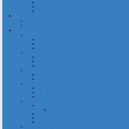
Inschrift
Kirchenführer
Kinderkirchenführer
Pastoraler Raum
Pastoralverbund Heiliger Weg
Pastoraler Raum und Stadtkirche
Gruppierungen & Kontakte
Angebote
Familienkreise
Obdachlosenfrühstück
Adventsbasar
Einrichtungen innerhalb des Gemeindegebietes
Haus der Stille
Seniorenwohnheime
Wohnhaus St. Raphael
Fördervereine
Förderverein Kindergarten
Förderverein St. Bonifatius
Frauen
kfd – offener Spontankreis
kfd – Informationen
kfd – Aktuelles
Gemeinde
Festausschuss
Mithelfen beim Gemeindefest
Gemeindehaus
Kuratorium
Pfarrgarten
Gottesdienst und Gebet