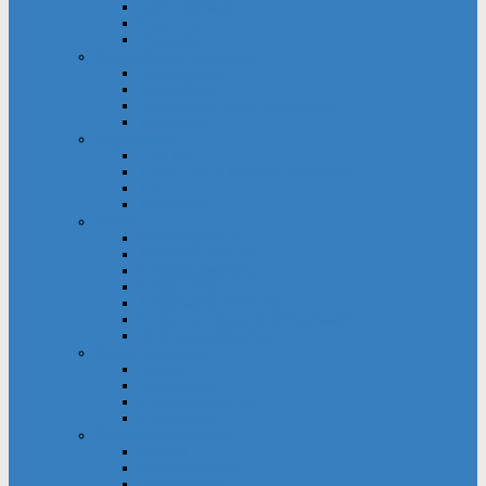
Gemeindehaus
Kuratorium
Pfarrgarten
Gottesdienst und Gebet
Gebetsgruppe
Küsterdienst
Lektoren und Kommunionhelfer
Messdiener
Jugendliche
Firmung
Kinder- und Jugendtreff Bernwards
KjG
Messdiener
Kinder
Großpflegestelle
Kinderchor Bonifire
Kindergottesdienst
Kinderkirche
Kindertageseinrichtung
Kinder- und Jugendtreff Bernwards
Winfried-Grundschule
Musik & Gesang
Cantico
Chornection
Kinderchor Bonifire
Kirchenchor
Öffentlichkeitsarbeit
Internet
Pfarrnachrichten
Schaukästen