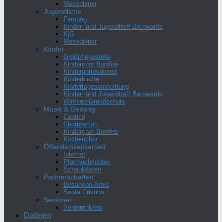
Messdiener
Jugendliche
Firmung
Kinder- und Jugendtreff Bernwards
KjG
Messdiener
Kinder
Großpflegestelle
Kinderchor Bonifire
Kindergottesdienst
Kinderkirche
Kindertageseinrichtung
Kinder- und Jugendtreff Bernwards
Winfried-Grundschule
Musik & Gesang
Cantico
Chornection
Kinderchor Bonifire
Kirchenchor
Öffentlichkeitsarbeit
Internet
Pfarrnachrichten
Schaukästen
Partnerschaften
Besançon-Kreis
Santa Cristina
Senioren
Seniorenkreis
Dateien