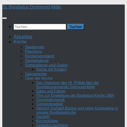
Zum
St. Bonifatius Dortmund-Mitte
Inhalt
springen
Suchen
nach:
Aktuelles
Kirche
Seelsorger
Pfarrbüro
Kirchenvorstand
Gemeinderat
Gottesdienst und Gebet
Kirche mit Kindern
Sakramente
Über die Kirche
Das Oratorium des Hl. Philipp Neri der
Bonifatiusgemeinde Dortmund-Mitte
Daten und Fakten
Film zur Einweihung der Bonifatius-Kirche 1954
Gemeindechronik
Gemeindegebiet
Heinrich Gerhard Bücker und seine Kunstwerke in
unserer Bonifatiuskirche
Inschrift
Kirchenführer
Kinderkirchenführer