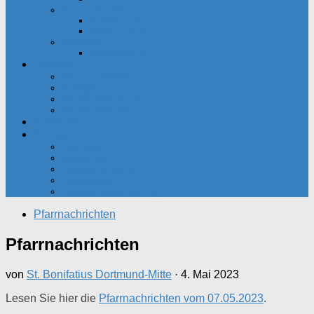
Partnerschaften
Besançon-Kreis
Santa Cristina
Senioren
Seniorenkreis
Dateien
Pfarrnachrichten
Predigten
Gemeindekalender
Gemeindebriefe
Kalender
Kontakt
Pfarrbüro
Seelsorger
Bankverbindung
Impressum
Datenschutzerklärung
Pfarrnachrichten
Pfarrnachrichten
von
St. Bonifatius Dortmund-Mitte
·
4. Mai 2023
Lesen Sie hier die
Pfarrnachrichten vom 07.05.2023
.