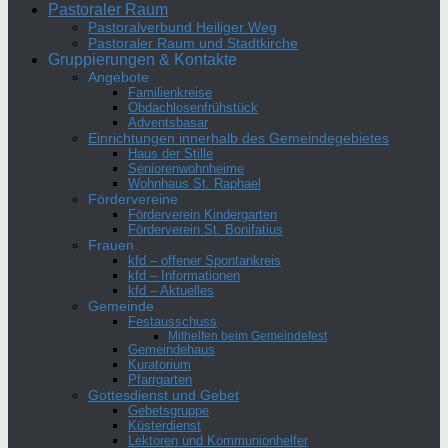
Pastoraler Raum
Pastoralverbund Heiliger Weg
Pastoraler Raum und Stadtkirche
Gruppierungen & Kontakte
Angebote
Familienkreise
Obdachlosenfrühstück
Adventsbasar
Einrichtungen innerhalb des Gemeindegebietes
Haus der Stille
Seniorenwohnheime
Wohnhaus St. Raphael
Fördervereine
Förderverein Kindergarten
Förderverein St. Bonifatius
Frauen
kfd – offener Spontankreis
kfd – Informationen
kfd – Aktuelles
Gemeinde
Festausschuss
Mithelfen beim Gemeindefest
Gemeindehaus
Kuratorium
Pfarrgarten
Gottesdienst und Gebet
Gebetsgruppe
Küsterdienst
Lektoren und Kommunionhelfer