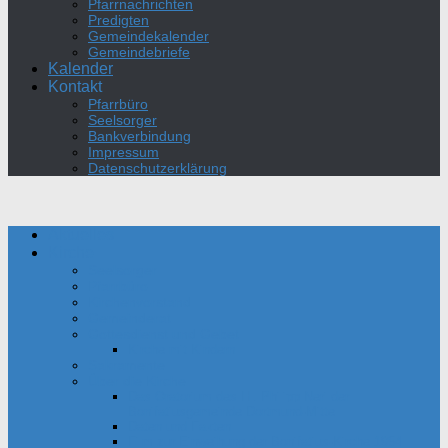
Pfarrnachrichten
Predigten
Gemeindekalender
Gemeindebriefe
Kalender
Kontakt
Pfarrbüro
Seelsorger
Bankverbindung
Impressum
Datenschutzerklärung
Aktuelles
Kirche
Seelsorger
Pfarrbüro
Kirchenvorstand
Gemeinderat
Gottesdienst und Gebet
Kirche mit Kindern
Sakramente
Über die Kirche
Das Oratorium des Hl. Philipp Neri der
Bonifatiusgemeinde Dortmund-Mitte
Daten und Fakten
Film zur Einweihung der Bonifatius-Kirche 1954