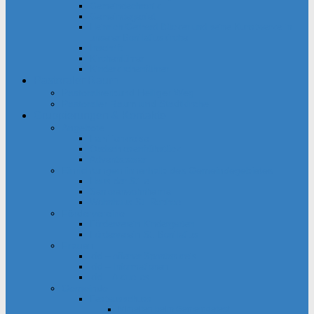
Gemeindechronik
Gemeindegebiet
Heinrich Gerhard Bücker und seine Kunstwerke in
unserer Bonifatiuskirche
Inschrift
Kirchenführer
Kinderkirchenführer
Pastoraler Raum
Pastoralverbund Heiliger Weg
Pastoraler Raum und Stadtkirche
Gruppierungen & Kontakte
Angebote
Familienkreise
Obdachlosenfrühstück
Adventsbasar
Einrichtungen innerhalb des Gemeindegebietes
Haus der Stille
Seniorenwohnheime
Wohnhaus St. Raphael
Fördervereine
Förderverein Kindergarten
Förderverein St. Bonifatius
Frauen
kfd – offener Spontankreis
kfd – Informationen
kfd – Aktuelles
Gemeinde
Festausschuss
Mithelfen beim Gemeindefest