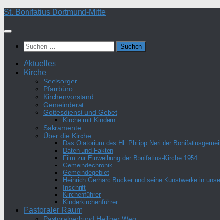
Zum
St. Bonifatius Dortmund-Mitte
Inhalt
springen
Suchen
nach:
Aktuelles
Kirche
Seelsorger
Pfarrbüro
Kirchenvorstand
Gemeinderat
Gottesdienst und Gebet
Kirche mit Kindern
Sakramente
Über die Kirche
Das Oratorium des Hl. Philipp Neri der Bonifatiusgeme
Daten und Fakten
Film zur Einweihung der Bonifatius-Kirche 1954
Gemeindechronik
Gemeindegebiet
Heinrich Gerhard Bücker und seine Kunstwerke in unser
Inschrift
Kirchenführer
Kinderkirchenführer
Pastoraler Raum
Pastoralverbund Heiliger Weg