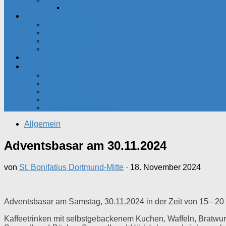
Senioren
Seniorenkreis
Dateien
Pfarrnachrichten
Predigten
Gemeindekalender
Gemeindebriefe
Kalender
Kontakt
Pfarrbüro
Seelsorger
Bankverbindung
Impressum
Datenschutzerklärung
Allgemein
Adventsbasar am 30.11.2024
von
St. Bonifatius Dortmund-Mitte
·
18. November 2024
Adventsbasar am Samstag, 30.11.2024 in der Zeit von 15– 20 
Kaffeetrinken mit selbstgebackenem Kuchen, Waffeln, Bratwu