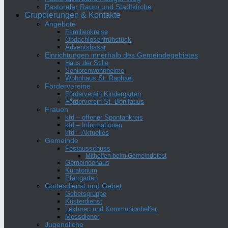
Pastoraler Raum und Stadtkirche
Gruppierungen & Kontakte
Angebote
Familienkreise
Obdachlosenfrühstück
Adventsbasar
Einrichtungen innerhalb des Gemeindegebietes
Haus der Stille
Seniorenwohnheime
Wohnhaus St. Raphael
Fördervereine
Förderverein Kindergarten
Förderverein St. Bonifatius
Frauen
kfd – offener Spontankreis
kfd – Informationen
kfd – Aktuelles
Gemeinde
Festausschuss
Mithelfen beim Gemeindefest
Gemeindehaus
Kuratorium
Pfarrgarten
Gottesdienst und Gebet
Gebetsgruppe
Küsterdienst
Lektoren und Kommunionhelfer
Messdiener
Jugendliche