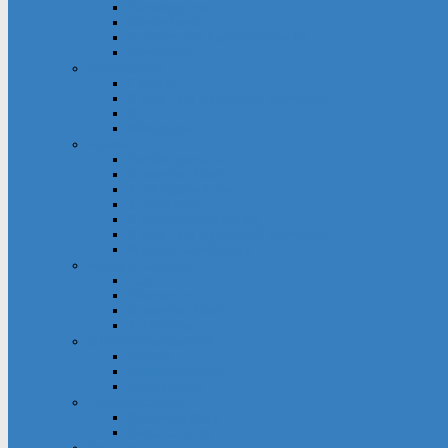
Gebetsgruppe
Küsterdienst
Lektoren und Kommunionhelfer
Messdiener
Jugendliche
Firmung
Kinder- und Jugendtreff Bernwards
KjG
Messdiener
Kinder
Großpflegestelle
Kinderchor Bonifire
Kindergottesdienst
Kinderkirche
Kindertageseinrichtung
Kinder- und Jugendtreff Bernwards
Winfried-Grundschule
Musik & Gesang
Cantico
Chornection
Kinderchor Bonifire
Kirchenchor
Öffentlichkeitsarbeit
Internet
Pfarrnachrichten
Schaukästen
Partnerschaften
Besançon-Kreis
Santa Cristina