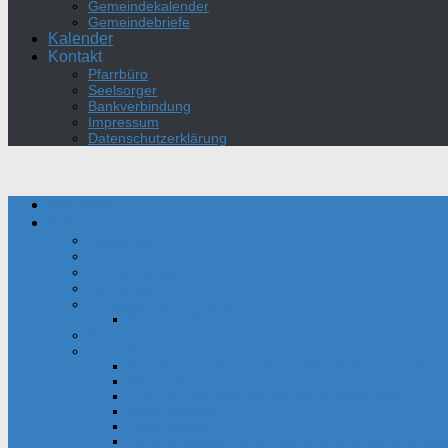
Gemeindekalender
Gemeindebriefe
Kalender
Kontakt
Pfarrbüro
Seelsorger
Bankverbindung
Impressum
Datenschutzerklärung
Aktuelles
Kirche
Seelsorger
Pfarrbüro
Kirchenvorstand
Gemeinderat
Gottesdienst und Gebet
Kirche mit Kindern
Sakramente
Über die Kirche
Das Oratorium des Hl. Philipp Neri der Bonifatiusgeme
Daten und Fakten
Film zur Einweihung der Bonifatius-Kirche 1954
Gemeindechronik
Gemeindegebiet
Heinrich Gerhard Bücker und seine Kunstwerke in unser