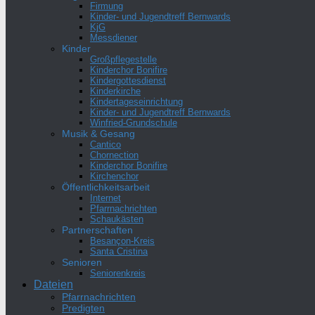
Firmung
Kinder- und Jugendtreff Bernwards
KjG
Messdiener
Kinder
Großpflegestelle
Kinderchor Bonifire
Kindergottesdienst
Kinderkirche
Kindertageseinrichtung
Kinder- und Jugendtreff Bernwards
Winfried-Grundschule
Musik & Gesang
Cantico
Chornection
Kinderchor Bonifire
Kirchenchor
Öffentlichkeitsarbeit
Internet
Pfarrnachrichten
Schaukästen
Partnerschaften
Besançon-Kreis
Santa Cristina
Senioren
Seniorenkreis
Dateien
Pfarrnachrichten
Predigten