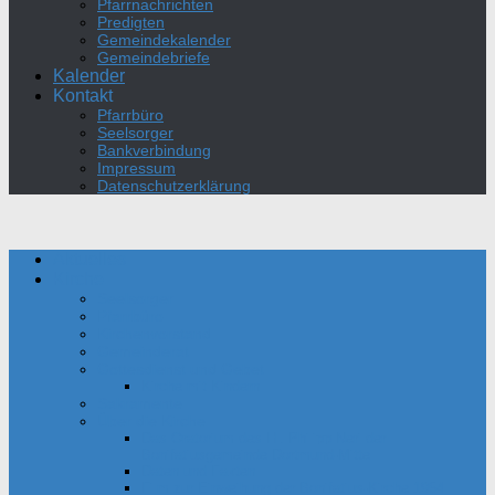
Pfarrnachrichten
Predigten
Gemeindekalender
Gemeindebriefe
Kalender
Kontakt
Pfarrbüro
Seelsorger
Bankverbindung
Impressum
Datenschutzerklärung
Aktuelles
Kirche
Seelsorger
Pfarrbüro
Kirchenvorstand
Gemeinderat
Gottesdienst und Gebet
Kirche mit Kindern
Sakramente
Über die Kirche
Das Oratorium des Hl. Philipp Neri der
Bonifatiusgemeinde Dortmund-Mitte
Daten und Fakten
Film zur Einweihung der Bonifatius-Kirche 1954