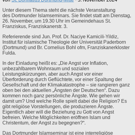
Unter diesem Thema steht die nächste Veranstaltung
des Dortmunder Islamseminars. Sie findet statt am Dienstag,
26. November, um 19.30 Uhr im Gemeindehaus St.
Franziskus, Franziskanerstr. 3.
Referierende sind Jun. Prof. Dr. Naciye Kamicili-Yildiz,
Institut für islamische Theologie der Universität Paderborn
(Dortmund) und Br. Cornelius Bohl ofm, Franziskanerkloster
Fulda.
In der Einladung heißt es: „Die Angst vor Inflation,
unbezahlbarem Wohnraum und sozialen
Leistungskürzungen, aber auch Angst vor einer
Überforderung durch Geflüchtete, vor einer Spaltung der
Gesellschaft und der Klimakatastrophe – sie rangieren ganz
oben bei den aktuellen „Ängsten der Deutschen“. Dazu
kommen noch ganz persönliche Ängste. Wie gehen wir
damit um? Und welche Rolle spielt dabei die Religion? Es
gibt religiöse Vorstellungen, die produzieren Ängste.
Eigentlich aber will die Beziehung zu Gott von Angst
befreien. Welche Möglichkeiten eröffnen Islam und
Christentum, der Angst zu begegnen?“.
Das Dortmunder Islamseminar ist eine interreligiöse