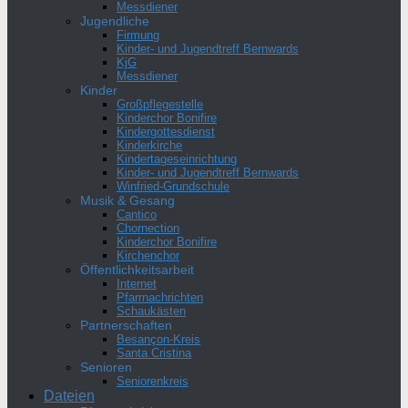
Messdiener
Jugendliche
Firmung
Kinder- und Jugendtreff Bernwards
KjG
Messdiener
Kinder
Großpflegestelle
Kinderchor Bonifire
Kindergottesdienst
Kinderkirche
Kindertageseinrichtung
Kinder- und Jugendtreff Bernwards
Winfried-Grundschule
Musik & Gesang
Cantico
Chornection
Kinderchor Bonifire
Kirchenchor
Öffentlichkeitsarbeit
Internet
Pfarrnachrichten
Schaukästen
Partnerschaften
Besançon-Kreis
Santa Cristina
Senioren
Seniorenkreis
Dateien