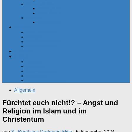
Partnerschaften
Besançon-Kreis
Santa Cristina
Senioren
Seniorenkreis
Dateien
Pfarrnachrichten
Predigten
Gemeindekalender
Gemeindebriefe
Kalender
Kontakt
Pfarrbüro
Seelsorger
Bankverbindung
Impressum
Datenschutzerklärung
Allgemein
Fürchtet euch nicht!? – Angst und
Religion im Islam und im
Christentum
von
St. Bonifatius Dortmund-Mitte
·
5. November 2024