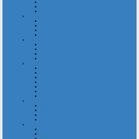
Gemeindehaus
Kuratorium
Pfarrgarten
Gottesdienst und Gebet
Gebetsgruppe
Küsterdienst
Lektoren und Kommunionhelfer
Messdiener
Jugendliche
Firmung
Kinder- und Jugendtreff Bernwards
KjG
Messdiener
Kinder
Großpflegestelle
Kinderchor Bonifire
Kindergottesdienst
Kinderkirche
Kindertageseinrichtung
Kinder- und Jugendtreff Bernwards
Winfried-Grundschule
Musik & Gesang
Cantico
Chornection
Kinderchor Bonifire
Kirchenchor
Öffentlichkeitsarbeit
Internet
Pfarrnachrichten
Schaukästen