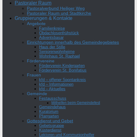
Pastoraler Raum
Pastoralverbund Heiliger Weg
Pastoraler Raum und Stadtkirche
Gruppierungen & Kontakte
Angebote
Familienkreise
Obdachlosenfrühstück
Adventsbasar
Einrichtungen innerhalb des Gemeindegebietes
Haus der Stille
Seniorenwohnheime
Wohnhaus St. Raphael
Fördervereine
Förderverein Kindergarten
Förderverein St. Bonifatius
Frauen
kfd – offener Spontankreis
kfd – Informationen
kfd – Aktuelles
Gemeinde
Festausschuss
Mithelfen beim Gemeindefest
Gemeindehaus
Kuratorium
Pfarrgarten
Gottesdienst und Gebet
Gebetsgruppe
Küsterdienst
Lektoren und Kommunionhelfer