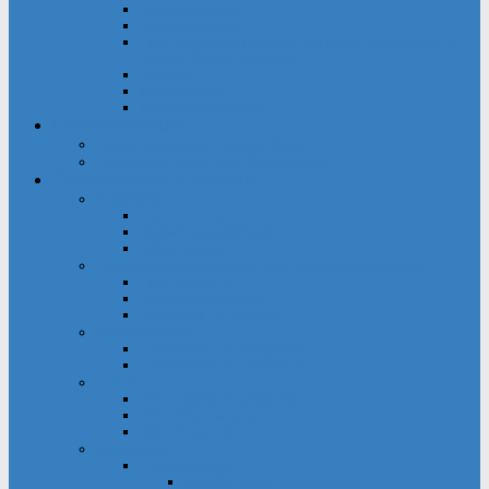
Gemeindechronik
Gemeindegebiet
Heinrich Gerhard Bücker und seine Kunstwerke in
unserer Bonifatiuskirche
Inschrift
Kirchenführer
Kinderkirchenführer
Pastoraler Raum
Pastoralverbund Heiliger Weg
Pastoraler Raum und Stadtkirche
Gruppierungen & Kontakte
Angebote
Familienkreise
Obdachlosenfrühstück
Adventsbasar
Einrichtungen innerhalb des Gemeindegebietes
Haus der Stille
Seniorenwohnheime
Wohnhaus St. Raphael
Fördervereine
Förderverein Kindergarten
Förderverein St. Bonifatius
Frauen
kfd – offener Spontankreis
kfd – Informationen
kfd – Aktuelles
Gemeinde
Festausschuss
Mithelfen beim Gemeindefest