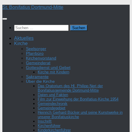
Zum
St. Bonifatius Dortmund-Mitte
Inhalt
springen
Suchen
nach:
Aktuelles
Kirche
Seelsorger
Pfarrbüro
Kirchenvorstand
Gemeinderat
Gottesdienst und Gebet
Kirche mit Kindern
Sakramente
Über die Kirche
Das Oratorium des Hl. Philipp Neri der
Bonifatiusgemeinde Dortmund-Mitte
Daten und Fakten
Film zur Einweihung der Bonifatius-Kirche 1954
Gemeindechronik
Gemeindegebiet
Heinrich Gerhard Bücker und seine Kunstwerke in
unserer Bonifatiuskirche
Inschrift
Kirchenführer
Kinderkirchenführer