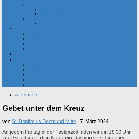
Partnerschaften
Besançon-Kreis
Santa Cristina
Senioren
Seniorenkreis
Dateien
Pfarrnachrichten
Predigten
Gemeindekalender
Gemeindebriefe
Kalender
Kontakt
Pfarrbüro
Seelsorger
Bankverbindung
Impressum
Datenschutzerklärung
Allgemein
Gebet unter dem Kreuz
von
St. Bonifatius Dortmund-Mitte
·
7. März 2024
An jedem Freitag in der Fastenzeit laden wir um 18:00 Uhr
zum Gebet unter dem Kreuz ein, das von verschiedenen