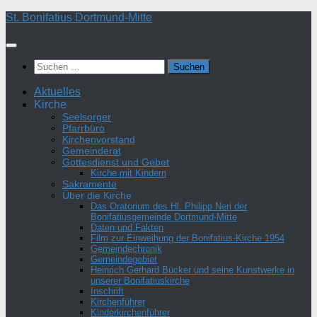
Zum
St. Bonifatius Dortmund-Mitte
Inhalt
springen
Suchen
nach:
Aktuelles
Kirche
Seelsorger
Pfarrbüro
Kirchenvorstand
Gemeinderat
Gottesdienst und Gebet
Kirche mit Kindern
Sakramente
Über die Kirche
Das Oratorium des Hl. Philipp Neri der
Bonifatiusgemeinde Dortmund-Mitte
Daten und Fakten
Film zur Einweihung der Bonifatius-Kirche 1954
Gemeindechronik
Gemeindegebiet
Heinrich Gerhard Bücker und seine Kunstwerke in
unserer Bonifatiuskirche
Inschrift
Kirchenführer
Kinderkirchenführer