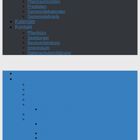
Pfarrnachrichten
Predigten
Gemeindekalender
Gemeindebriefe
Kalender
Kontakt
Pfarrbüro
Seelsorger
Bankverbindung
Impressum
Datenschutzerklärung
Aktuelles
Kirche
Seelsorger
Pfarrbüro
Kirchenvorstand
Gemeinderat
Gottesdienst und Gebet
Kirche mit Kindern
Sakramente
Über die Kirche
Das Oratorium des Hl. Philipp Neri der
Bonifatiusgemeinde Dortmund-Mitte
Daten und Fakten
Film zur Einweihung der Bonifatius-Kirche 1954