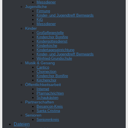
Messdiener
Jugendliche
Firmung
Kinder- und Jugendtreff Bernwards
KjG
Messdiener
Kinder
Großpflegestelle
Kinderchor Bonifire
Kindergottesdienst
Kinderkirche
Kindertageseinrichtung
Kinder- und Jugendtreff Bernwards
Winfried-Grundschule
Musik & Gesang
Cantico
Chornection
Kinderchor Bonifire
Kirchenchor
Öffentlichkeitsarbeit
Internet
Pfarrnachrichten
Schaukästen
Partnerschaften
Besançon-Kreis
Santa Cristina
Senioren
Seniorenkreis
Dateien