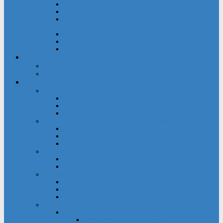
Gemeindechronik
Gemeindegebiet
Heinrich Gerhard Bücker und seine Kunstwerke in
unserer Bonifatiuskirche
Inschrift
Kirchenführer
Kinderkirchenführer
Pastoraler Raum
Pastoralverbund Heiliger Weg
Pastoraler Raum und Stadtkirche
Gruppierungen & Kontakte
Angebote
Familienkreise
Obdachlosenfrühstück
Adventsbasar
Einrichtungen innerhalb des Gemeindegebietes
Haus der Stille
Seniorenwohnheime
Wohnhaus St. Raphael
Fördervereine
Förderverein Kindergarten
Förderverein St. Bonifatius
Frauen
kfd – offener Spontankreis
kfd – Informationen
kfd – Aktuelles
Gemeinde
Festausschuss
Mithelfen beim Gemeindefest