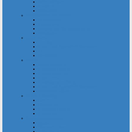
Gemeindehaus
Kuratorium
Pfarrgarten
Gottesdienst und Gebet
Gebetsgruppe
Küsterdienst
Lektoren und Kommunionhelfer
Messdiener
Jugendliche
Firmung
Kinder- und Jugendtreff Bernwards
KjG
Messdiener
Kinder
Großpflegestelle
Kinderchor Bonifire
Kindergottesdienst
Kinderkirche
Kindertageseinrichtung
Kinder- und Jugendtreff Bernwards
Winfried-Grundschule
Musik & Gesang
Cantico
Chornection
Kinderchor Bonifire
Kirchenchor
Öffentlichkeitsarbeit
Internet
Pfarrnachrichten
Schaukästen