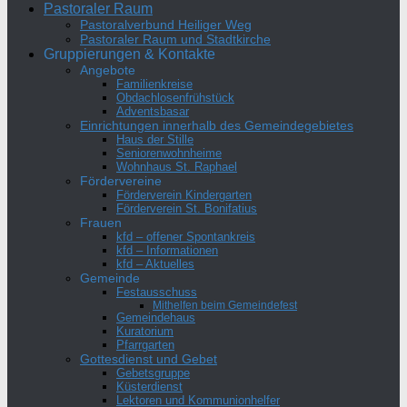
Pastoraler Raum
Pastoralverbund Heiliger Weg
Pastoraler Raum und Stadtkirche
Gruppierungen & Kontakte
Angebote
Familienkreise
Obdachlosenfrühstück
Adventsbasar
Einrichtungen innerhalb des Gemeindegebietes
Haus der Stille
Seniorenwohnheime
Wohnhaus St. Raphael
Fördervereine
Förderverein Kindergarten
Förderverein St. Bonifatius
Frauen
kfd – offener Spontankreis
kfd – Informationen
kfd – Aktuelles
Gemeinde
Festausschuss
Mithelfen beim Gemeindefest
Gemeindehaus
Kuratorium
Pfarrgarten
Gottesdienst und Gebet
Gebetsgruppe
Küsterdienst
Lektoren und Kommunionhelfer