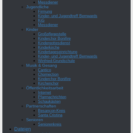
Messdiener
Jugendliche
Firmung
Kinder- und Jugendtreff Bernwards
KjG
Messdiener
Kinder
Großpflegestelle
Kinderchor Bonifire
Kindergottesdienst
Kinderkirche
Kindertageseinrichtung
Kinder- und Jugendtreff Bernwards
Winfried-Grundschule
Musik & Gesang
Cantico
Chornection
Kinderchor Bonifire
Kirchenchor
Öffentlichkeitsarbeit
Internet
Pfarrnachrichten
Schaukästen
Partnerschaften
Besançon-Kreis
Santa Cristina
Senioren
Seniorenkreis
Dateien