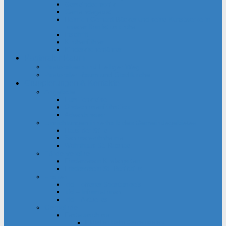
Gemeindechronik
Gemeindegebiet
Heinrich Gerhard Bücker und seine Kunstwerke in
unserer Bonifatiuskirche
Inschrift
Kirchenführer
Kinderkirchenführer
Pastoraler Raum
Pastoralverbund Heiliger Weg
Pastoraler Raum und Stadtkirche
Gruppierungen & Kontakte
Angebote
Familienkreise
Obdachlosenfrühstück
Adventsbasar
Einrichtungen innerhalb des Gemeindegebietes
Haus der Stille
Seniorenwohnheime
Wohnhaus St. Raphael
Fördervereine
Förderverein Kindergarten
Förderverein St. Bonifatius
Frauen
kfd – offener Spontankreis
kfd – Informationen
kfd – Aktuelles
Gemeinde
Festausschuss
Mithelfen beim Gemeindefest