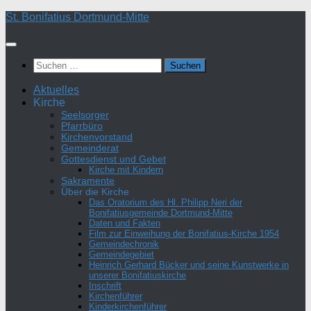
Zum
St. Bonifatius Dortmund-Mitte
Inhalt
springen
Suchen
nach:
Aktuelles
Kirche
Seelsorger
Pfarrbüro
Kirchenvorstand
Gemeinderat
Gottesdienst und Gebet
Kirche mit Kindern
Sakramente
Über die Kirche
Das Oratorium des Hl. Philipp Neri der
Bonifatiusgemeinde Dortmund-Mitte
Daten und Fakten
Film zur Einweihung der Bonifatius-Kirche 1954
Gemeindechronik
Gemeindegebiet
Heinrich Gerhard Bücker und seine Kunstwerke in
unserer Bonifatiuskirche
Inschrift
Kirchenführer
Kinderkirchenführer