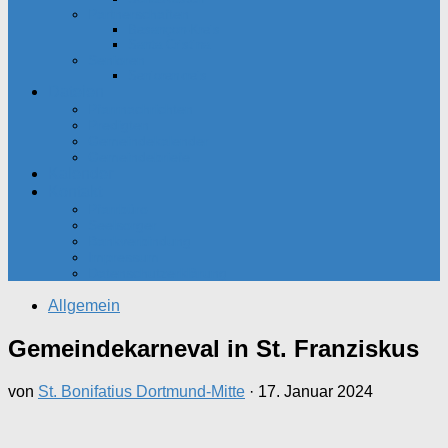
Partnerschaften
Besançon-Kreis
Santa Cristina
Senioren
Seniorenkreis
Dateien
Pfarrnachrichten
Predigten
Gemeindekalender
Gemeindebriefe
Kalender
Kontakt
Pfarrbüro
Seelsorger
Bankverbindung
Impressum
Datenschutzerklärung
Allgemein
Gemeindekarneval in St. Franziskus
von
St. Bonifatius Dortmund-Mitte
·
17. Januar 2024