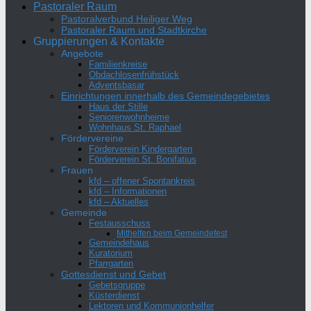
Pastoraler Raum
Pastoralverbund Heiliger Weg
Pastoraler Raum und Stadtkirche
Gruppierungen & Kontakte
Angebote
Familienkreise
Obdachlosenfrühstück
Adventsbasar
Einrichtungen innerhalb des Gemeindegebietes
Haus der Stille
Seniorenwohnheime
Wohnhaus St. Raphael
Fördervereine
Förderverein Kindergarten
Förderverein St. Bonifatius
Frauen
kfd – offener Spontankreis
kfd – Informationen
kfd – Aktuelles
Gemeinde
Festausschuss
Mithelfen beim Gemeindefest
Gemeindehaus
Kuratorium
Pfarrgarten
Gottesdienst und Gebet
Gebetsgruppe
Küsterdienst
Lektoren und Kommunionhelfer