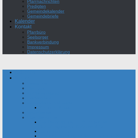
Pfarrnachrichten
Predigten
Gemeindekalender
Gemeindebriefe
Kalender
Kontakt
Pfarrbüro
Seelsorger
Bankverbindung
Impressum
Datenschutzerklärung
Aktuelles
Kirche
Seelsorger
Pfarrbüro
Kirchenvorstand
Gemeinderat
Gottesdienst und Gebet
Kirche mit Kindern
Sakramente
Über die Kirche
Das Oratorium des Hl. Philipp Neri der
Bonifatiusgemeinde Dortmund-Mitte
Daten und Fakten
Film zur Einweihung der Bonifatius-Kirche 1954