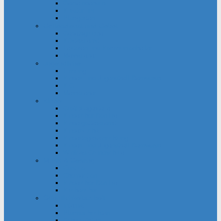
Gemeindehaus
Kuratorium
Pfarrgarten
Gottesdienst und Gebet
Gebetsgruppe
Küsterdienst
Lektoren und Kommunionhelfer
Messdiener
Jugendliche
Firmung
Kinder- und Jugendtreff Bernwards
KjG
Messdiener
Kinder
Großpflegestelle
Kinderchor Bonifire
Kindergottesdienst
Kinderkirche
Kindertageseinrichtung
Kinder- und Jugendtreff Bernwards
Winfried-Grundschule
Musik & Gesang
Cantico
Chornection
Kinderchor Bonifire
Kirchenchor
Öffentlichkeitsarbeit
Internet
Pfarrnachrichten
Schaukästen