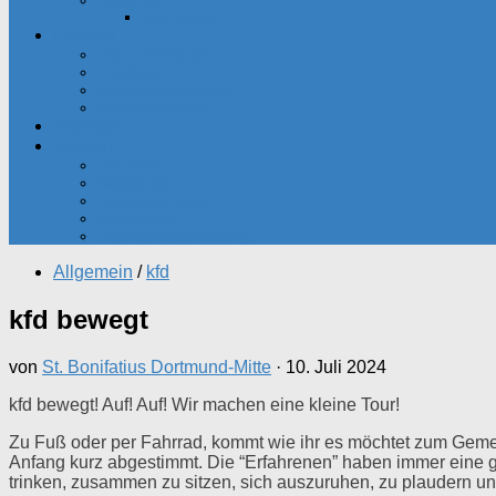
Senioren
Seniorenkreis
Dateien
Pfarrnachrichten
Predigten
Gemeindekalender
Gemeindebriefe
Kalender
Kontakt
Pfarrbüro
Seelsorger
Bankverbindung
Impressum
Datenschutzerklärung
Allgemein
/
kfd
kfd bewegt
von
St. Bonifatius Dortmund-Mitte
·
10. Juli 2024
kfd bewegt! Auf! Auf! Wir machen eine kleine Tour!
Zu Fuß oder per Fahrrad, kommt wie ihr es möchtet zum Gem
Anfang kurz abgestimmt. Die “Erfahrenen” haben immer eine gu
trinken, zusammen zu sitzen, sich auszuruhen, zu plaudern