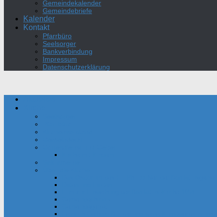
Gemeindekalender
Gemeindebriefe
Kalender
Kontakt
Pfarrbüro
Seelsorger
Bankverbindung
Impressum
Datenschutzerklärung
Aktuelles
Kirche
Seelsorger
Pfarrbüro
Kirchenvorstand
Gemeinderat
Gottesdienst und Gebet
Kirche mit Kindern
Sakramente
Über die Kirche
Das Oratorium des Hl. Philipp Neri der Bonifatiusgeme
Daten und Fakten
Film zur Einweihung der Bonifatius-Kirche 1954
Gemeindechronik
Gemeindegebiet
Heinrich Gerhard Bücker und seine Kunstwerke in unser