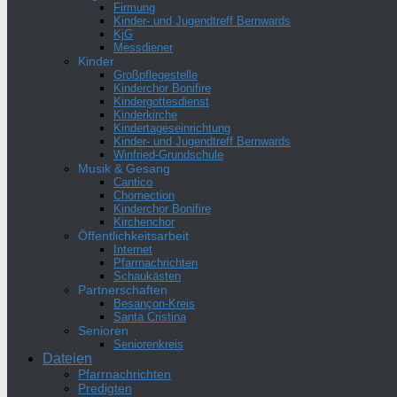
Firmung
Kinder- und Jugendtreff Bernwards
KjG
Messdiener
Kinder
Großpflegestelle
Kinderchor Bonifire
Kindergottesdienst
Kinderkirche
Kindertageseinrichtung
Kinder- und Jugendtreff Bernwards
Winfried-Grundschule
Musik & Gesang
Cantico
Chornection
Kinderchor Bonifire
Kirchenchor
Öffentlichkeitsarbeit
Internet
Pfarrnachrichten
Schaukästen
Partnerschaften
Besançon-Kreis
Santa Cristina
Senioren
Seniorenkreis
Dateien
Pfarrnachrichten
Predigten