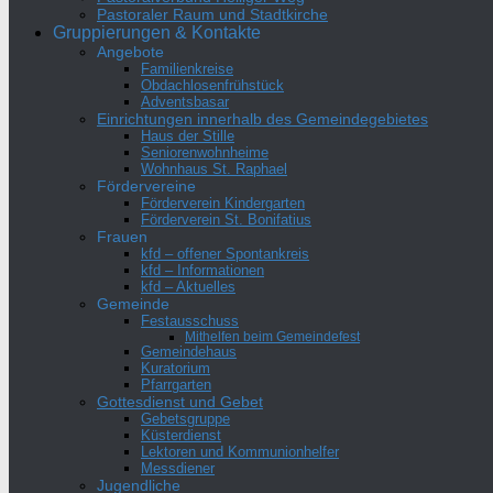
Pastoraler Raum und Stadtkirche
Gruppierungen & Kontakte
Angebote
Familienkreise
Obdachlosenfrühstück
Adventsbasar
Einrichtungen innerhalb des Gemeindegebietes
Haus der Stille
Seniorenwohnheime
Wohnhaus St. Raphael
Fördervereine
Förderverein Kindergarten
Förderverein St. Bonifatius
Frauen
kfd – offener Spontankreis
kfd – Informationen
kfd – Aktuelles
Gemeinde
Festausschuss
Mithelfen beim Gemeindefest
Gemeindehaus
Kuratorium
Pfarrgarten
Gottesdienst und Gebet
Gebetsgruppe
Küsterdienst
Lektoren und Kommunionhelfer
Messdiener
Jugendliche