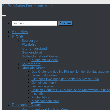
Zum
St. Bonifatius Dortmund-Mitte
Inhalt
springen
Suchen
nach:
Aktuelles
Kirche
Seelsorger
Pfarrbüro
Kirchenvorstand
Gemeinderat
Gottesdienst und Gebet
Kirche mit Kindern
Sakramente
Über die Kirche
Das Oratorium des Hl. Philipp Neri der Bonifatiusgeme
Daten und Fakten
Film zur Einweihung der Bonifatius-Kirche 1954
Gemeindechronik
Gemeindegebiet
Heinrich Gerhard Bücker und seine Kunstwerke in unser
Inschrift
Kirchenführer
Kinderkirchenführer
Pastoraler Raum
Pastoralverbund Heiliger Weg