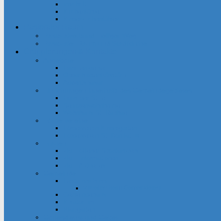
Inschrift
Kirchenführer
Kinderkirchenführer
Pastoraler Raum
Pastoralverbund Heiliger Weg
Pastoraler Raum und Stadtkirche
Gruppierungen & Kontakte
Angebote
Familienkreise
Obdachlosenfrühstück
Adventsbasar
Einrichtungen innerhalb des Gemeindegebietes
Haus der Stille
Seniorenwohnheime
Wohnhaus St. Raphael
Fördervereine
Förderverein Kindergarten
Förderverein St. Bonifatius
Frauen
kfd – offener Spontankreis
kfd – Informationen
kfd – Aktuelles
Gemeinde
Festausschuss
Mithelfen beim Gemeindefest
Gemeindehaus
Kuratorium
Pfarrgarten
Gottesdienst und Gebet