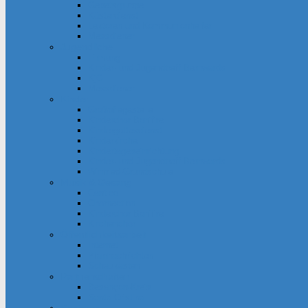
Gebetsgruppe
Küsterdienst
Lektoren und Kommunionhelfer
Messdiener
Jugendliche
Firmung
Kinder- und Jugendtreff Bernwards
KjG
Messdiener
Kinder
Großpflegestelle
Kinderchor Bonifire
Kindergottesdienst
Kinderkirche
Kindertageseinrichtung
Kinder- und Jugendtreff Bernwards
Winfried-Grundschule
Musik & Gesang
Cantico
Chornection
Kinderchor Bonifire
Kirchenchor
Öffentlichkeitsarbeit
Internet
Pfarrnachrichten
Schaukästen
Partnerschaften
Besançon-Kreis
Santa Cristina