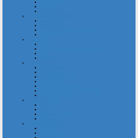
Gemeindehaus
Kuratorium
Pfarrgarten
Gottesdienst und Gebet
Gebetsgruppe
Küsterdienst
Lektoren und Kommunionhelfer
Messdiener
Jugendliche
Firmung
Kinder- und Jugendtreff Bernwards
KjG
Messdiener
Kinder
Großpflegestelle
Kinderchor Bonifire
Kindergottesdienst
Kinderkirche
Kindertageseinrichtung
Kinder- und Jugendtreff Bernwards
Winfried-Grundschule
Musik & Gesang
Cantico
Chornection
Kinderchor Bonifire
Kirchenchor
Öffentlichkeitsarbeit
Internet
Pfarrnachrichten
Schaukästen