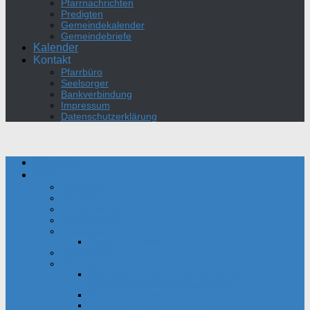
Pfarrnachrichten
Predigten
Gemeindekalender
Gemeindebriefe
Kalender
Kontakt
Pfarrbüro
Seelsorger
Bankverbindung
Impressum
Datenschutzerklärung
Aktuelles
Kirche
Seelsorger
Pfarrbüro
Kirchenvorstand
Gemeinderat
Gottesdienst und Gebet
Kirche mit Kindern
Sakramente
Über die Kirche
Das Oratorium des Hl. Philipp Neri der
Bonifatiusgemeinde Dortmund-Mitte
Daten und Fakten
Film zur Einweihung der Bonifatius-Kirche 1954