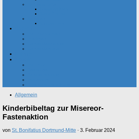
Partnerschaften
Besançon-Kreis
Santa Cristina
Senioren
Seniorenkreis
Dateien
Pfarrnachrichten
Predigten
Gemeindekalender
Gemeindebriefe
Kalender
Kontakt
Pfarrbüro
Seelsorger
Bankverbindung
Impressum
Datenschutzerklärung
Allgemein
Kinderbibeltag zur Misereor-
Fastenaktion
von
St. Bonifatius Dortmund-Mitte
·
3. Februar 2024