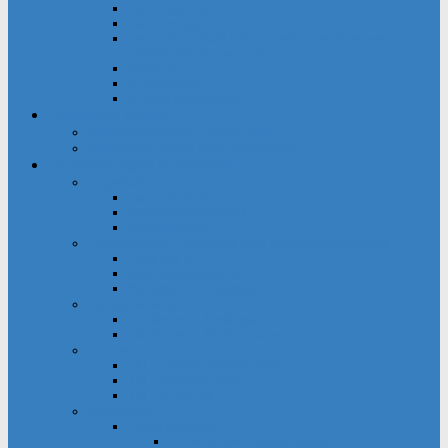
Gemeindechronik
Gemeindegebiet
Heinrich Gerhard Bücker und seine Kunstwerke in
unserer Bonifatiuskirche
Inschrift
Kirchenführer
Kinderkirchenführer
Pastoraler Raum
Pastoralverbund Heiliger Weg
Pastoraler Raum und Stadtkirche
Gruppierungen & Kontakte
Angebote
Familienkreise
Obdachlosenfrühstück
Adventsbasar
Einrichtungen innerhalb des Gemeindegebietes
Haus der Stille
Seniorenwohnheime
Wohnhaus St. Raphael
Fördervereine
Förderverein Kindergarten
Förderverein St. Bonifatius
Frauen
kfd – offener Spontankreis
kfd – Informationen
kfd – Aktuelles
Gemeinde
Festausschuss
Mithelfen beim Gemeindefest