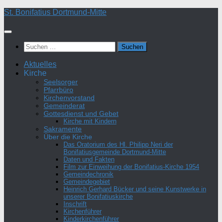
Zum
St. Bonifatius Dortmund-Mitte
Inhalt
springen
Suchen
nach:
Aktuelles
Kirche
Seelsorger
Pfarrbüro
Kirchenvorstand
Gemeinderat
Gottesdienst und Gebet
Kirche mit Kindern
Sakramente
Über die Kirche
Das Oratorium des Hl. Philipp Neri der
Bonifatiusgemeinde Dortmund-Mitte
Daten und Fakten
Film zur Einweihung der Bonifatius-Kirche 1954
Gemeindechronik
Gemeindegebiet
Heinrich Gerhard Bücker und seine Kunstwerke in
unserer Bonifatiuskirche
Inschrift
Kirchenführer
Kinderkirchenführer