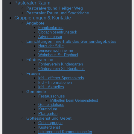
Pastoraler Raum
Pastoralverbund Heiliger Weg
Pastoraler Raum und Stadtkirche
Gruppierungen & Kontakte
Angebote
Familienkreise
Obdachlosenfrühstück
Adventsbasar
Einrichtungen innerhalb des Gemeindegebietes
Haus der Stille
Seniorenwohnheime
Wohnhaus St. Raphael
Fördervereine
Förderverein Kindergarten
Förderverein St. Bonifatius
Frauen
kfd – offener Spontankreis
kfd – Informationen
kfd – Aktuelles
Gemeinde
Festausschuss
Mithelfen beim Gemeindefest
Gemeindehaus
Kuratorium
Pfarrgarten
Gottesdienst und Gebet
Gebetsgruppe
Küsterdienst
Lektoren und Kommunionhelfer