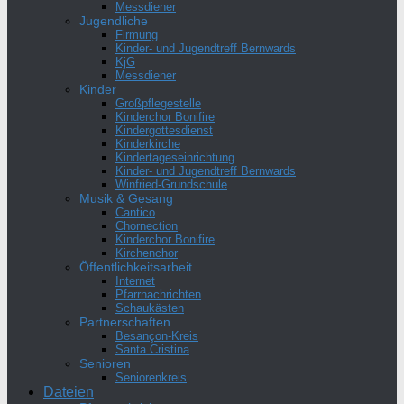
Messdiener
Jugendliche
Firmung
Kinder- und Jugendtreff Bernwards
KjG
Messdiener
Kinder
Großpflegestelle
Kinderchor Bonifire
Kindergottesdienst
Kinderkirche
Kindertageseinrichtung
Kinder- und Jugendtreff Bernwards
Winfried-Grundschule
Musik & Gesang
Cantico
Chornection
Kinderchor Bonifire
Kirchenchor
Öffentlichkeitsarbeit
Internet
Pfarrnachrichten
Schaukästen
Partnerschaften
Besançon-Kreis
Santa Cristina
Senioren
Seniorenkreis
Dateien