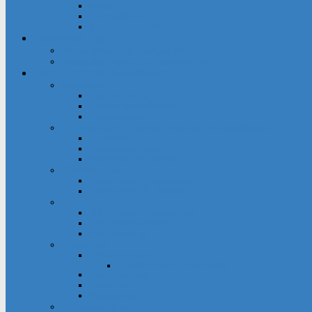
Inschrift
Kirchenführer
Kinderkirchenführer
Pastoraler Raum
Pastoralverbund Heiliger Weg
Pastoraler Raum und Stadtkirche
Gruppierungen & Kontakte
Angebote
Familienkreise
Obdachlosenfrühstück
Adventsbasar
Einrichtungen innerhalb des Gemeindegebietes
Haus der Stille
Seniorenwohnheime
Wohnhaus St. Raphael
Fördervereine
Förderverein Kindergarten
Förderverein St. Bonifatius
Frauen
kfd – offener Spontankreis
kfd – Informationen
kfd – Aktuelles
Gemeinde
Festausschuss
Mithelfen beim Gemeindefest
Gemeindehaus
Kuratorium
Pfarrgarten
Gottesdienst und Gebet