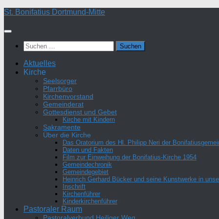
Zum
St. Bonifatius Dortmund-Mitte
Inhalt
springen
Suchen
nach:
Aktuelles
Kirche
Seelsorger
Pfarrbüro
Kirchenvorstand
Gemeinderat
Gottesdienst und Gebet
Kirche mit Kindern
Sakramente
Über die Kirche
Das Oratorium des Hl. Philipp Neri der Bonifatiusgeme
Daten und Fakten
Film zur Einweihung der Bonifatius-Kirche 1954
Gemeindechronik
Gemeindegebiet
Heinrich Gerhard Bücker und seine Kunstwerke in unser
Inschrift
Kirchenführer
Kinderkirchenführer
Pastoraler Raum
Pastoralverbund Heiliger Weg