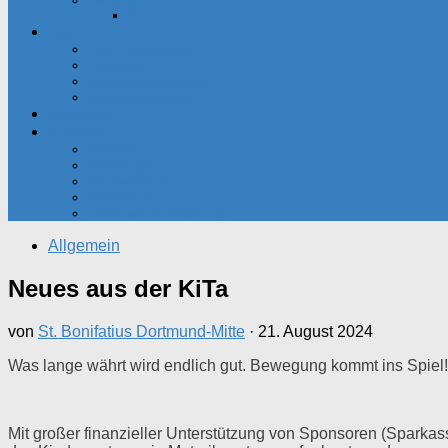
Senioren
Seniorenkreis
Dateien
Pfarrnachrichten
Predigten
Gemeindekalender
Gemeindebriefe
Kalender
Kontakt
Pfarrbüro
Seelsorger
Bankverbindung
Impressum
Datenschutzerklärung
Allgemein
Neues aus der KiTa
von
St. Bonifatius Dortmund-Mitte
·
21. August 2024
Was lange währt wird endlich gut. Bewegung kommt ins Spiel!
Mit großer finanzieller Unterstützung von Sponsoren (Sparkas