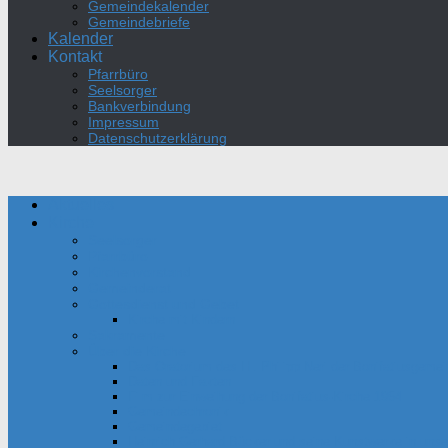
Gemeindekalender
Gemeindebriefe
Kalender
Kontakt
Pfarrbüro
Seelsorger
Bankverbindung
Impressum
Datenschutzerklärung
Aktuelles
Kirche
Seelsorger
Pfarrbüro
Kirchenvorstand
Gemeinderat
Gottesdienst und Gebet
Kirche mit Kindern
Sakramente
Über die Kirche
Das Oratorium des Hl. Philipp Neri der Bonifatiusgeme
Daten und Fakten
Film zur Einweihung der Bonifatius-Kirche 1954
Gemeindechronik
Gemeindegebiet
Heinrich Gerhard Bücker und seine Kunstwerke in unser