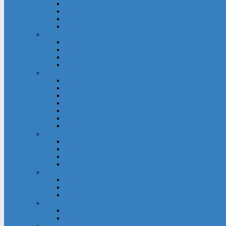
Gebetsgruppe
Küsterdienst
Lektoren und Kommunionhelfer
Messdiener
Jugendliche
Firmung
Kinder- und Jugendtreff Bernwards
KjG
Messdiener
Kinder
Großpflegestelle
Kinderchor Bonifire
Kindergottesdienst
Kinderkirche
Kindertageseinrichtung
Kinder- und Jugendtreff Bernwards
Winfried-Grundschule
Musik & Gesang
Cantico
Chornection
Kinderchor Bonifire
Kirchenchor
Öffentlichkeitsarbeit
Internet
Pfarrnachrichten
Schaukästen
Partnerschaften
Besançon-Kreis
Santa Cristina