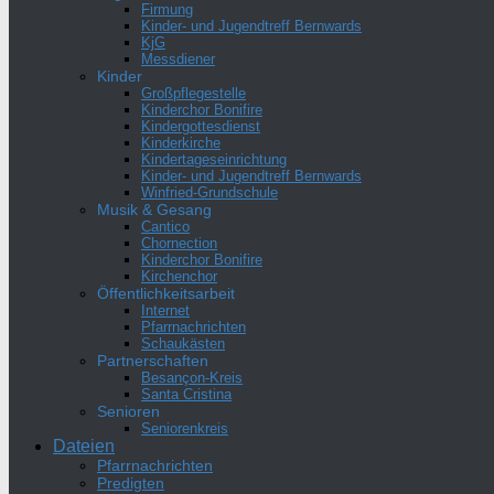
Firmung
Kinder- und Jugendtreff Bernwards
KjG
Messdiener
Kinder
Großpflegestelle
Kinderchor Bonifire
Kindergottesdienst
Kinderkirche
Kindertageseinrichtung
Kinder- und Jugendtreff Bernwards
Winfried-Grundschule
Musik & Gesang
Cantico
Chornection
Kinderchor Bonifire
Kirchenchor
Öffentlichkeitsarbeit
Internet
Pfarrnachrichten
Schaukästen
Partnerschaften
Besançon-Kreis
Santa Cristina
Senioren
Seniorenkreis
Dateien
Pfarrnachrichten
Predigten