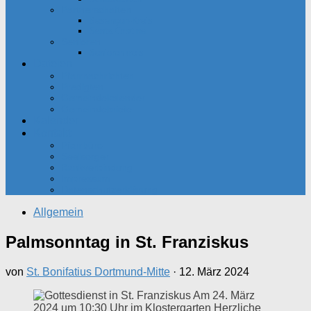
Partnerschaften
Besançon-Kreis
Santa Cristina
Senioren
Seniorenkreis
Dateien
Pfarrnachrichten
Predigten
Gemeindekalender
Gemeindebriefe
Kalender
Kontakt
Pfarrbüro
Seelsorger
Bankverbindung
Impressum
Datenschutzerklärung
Allgemein
Palmsonntag in St. Franziskus
von
St. Bonifatius Dortmund-Mitte
·
12. März 2024