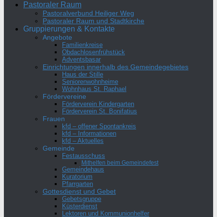
Pastoraler Raum
Pastoralverbund Heiliger Weg
Pastoraler Raum und Stadtkirche
Gruppierungen & Kontakte
Angebote
Familienkreise
Obdachlosenfrühstück
Adventsbasar
Einrichtungen innerhalb des Gemeindegebietes
Haus der Stille
Seniorenwohnheime
Wohnhaus St. Raphael
Fördervereine
Förderverein Kindergarten
Förderverein St. Bonifatius
Frauen
kfd – offener Spontankreis
kfd – Informationen
kfd – Aktuelles
Gemeinde
Festausschuss
Mithelfen beim Gemeindefest
Gemeindehaus
Kuratorium
Pfarrgarten
Gottesdienst und Gebet
Gebetsgruppe
Küsterdienst
Lektoren und Kommunionhelfer