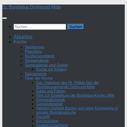
Zum
St. Bonifatius Dortmund-Mitte
Inhalt
springen
Suchen
nach:
Aktuelles
Kirche
Seelsorger
Pfarrbüro
Kirchenvorstand
Gemeinderat
Gottesdienst und Gebet
Kirche mit Kindern
Sakramente
Über die Kirche
Das Oratorium des Hl. Philipp Neri der
Bonifatiusgemeinde Dortmund-Mitte
Daten und Fakten
Film zur Einweihung der Bonifatius-Kirche 1954
Gemeindechronik
Gemeindegebiet
Heinrich Gerhard Bücker und seine Kunstwerke in
unserer Bonifatiuskirche
Inschrift
Kirchenführer
Kinderkirchenführer