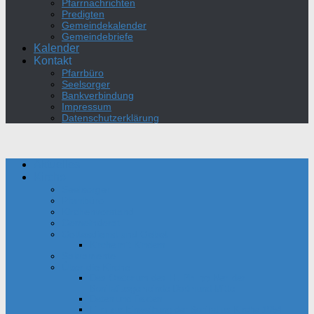
Pfarrnachrichten
Predigten
Gemeindekalender
Gemeindebriefe
Kalender
Kontakt
Pfarrbüro
Seelsorger
Bankverbindung
Impressum
Datenschutzerklärung
Aktuelles
Kirche
Seelsorger
Pfarrbüro
Kirchenvorstand
Gemeinderat
Gottesdienst und Gebet
Kirche mit Kindern
Sakramente
Über die Kirche
Das Oratorium des Hl. Philipp Neri der
Bonifatiusgemeinde Dortmund-Mitte
Daten und Fakten
Film zur Einweihung der Bonifatius-Kirche 1954