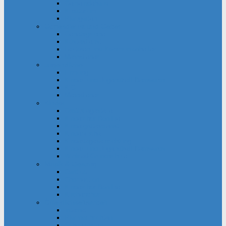
Gemeindehaus
Kuratorium
Pfarrgarten
Gottesdienst und Gebet
Gebetsgruppe
Küsterdienst
Lektoren und Kommunionhelfer
Messdiener
Jugendliche
Firmung
Kinder- und Jugendtreff Bernwards
KjG
Messdiener
Kinder
Großpflegestelle
Kinderchor Bonifire
Kindergottesdienst
Kinderkirche
Kindertageseinrichtung
Kinder- und Jugendtreff Bernwards
Winfried-Grundschule
Musik & Gesang
Cantico
Chornection
Kinderchor Bonifire
Kirchenchor
Öffentlichkeitsarbeit
Internet
Pfarrnachrichten
Schaukästen