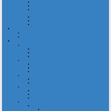
Gemeindechronik
Gemeindegebiet
Heinrich Gerhard Bücker und seine Kunstwerke in
unserer Bonifatiuskirche
Inschrift
Kirchenführer
Kinderkirchenführer
Pastoraler Raum
Pastoralverbund Heiliger Weg
Pastoraler Raum und Stadtkirche
Gruppierungen & Kontakte
Angebote
Familienkreise
Obdachlosenfrühstück
Adventsbasar
Einrichtungen innerhalb des Gemeindegebietes
Haus der Stille
Seniorenwohnheime
Wohnhaus St. Raphael
Fördervereine
Förderverein Kindergarten
Förderverein St. Bonifatius
Frauen
kfd – offener Spontankreis
kfd – Informationen
kfd – Aktuelles
Gemeinde
Festausschuss
Mithelfen beim Gemeindefest