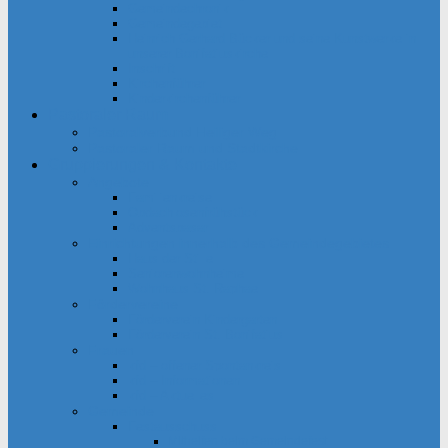
Gemeindechronik
Gemeindegebiet
Heinrich Gerhard Bücker und seine Kunstwerke in
unserer Bonifatiuskirche
Inschrift
Kirchenführer
Kinderkirchenführer
Pastoraler Raum
Pastoralverbund Heiliger Weg
Pastoraler Raum und Stadtkirche
Gruppierungen & Kontakte
Angebote
Familienkreise
Obdachlosenfrühstück
Adventsbasar
Einrichtungen innerhalb des Gemeindegebietes
Haus der Stille
Seniorenwohnheime
Wohnhaus St. Raphael
Fördervereine
Förderverein Kindergarten
Förderverein St. Bonifatius
Frauen
kfd – offener Spontankreis
kfd – Informationen
kfd – Aktuelles
Gemeinde
Festausschuss
Mithelfen beim Gemeindefest