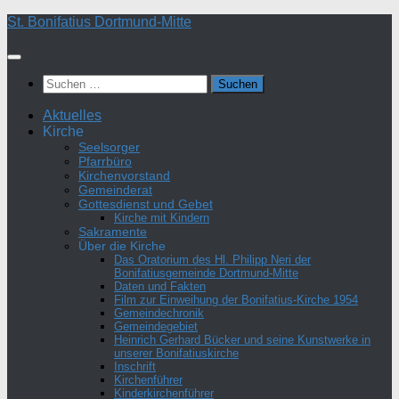
Zum
St. Bonifatius Dortmund-Mitte
Inhalt
springen
Suchen
nach:
Aktuelles
Kirche
Seelsorger
Pfarrbüro
Kirchenvorstand
Gemeinderat
Gottesdienst und Gebet
Kirche mit Kindern
Sakramente
Über die Kirche
Das Oratorium des Hl. Philipp Neri der
Bonifatiusgemeinde Dortmund-Mitte
Daten und Fakten
Film zur Einweihung der Bonifatius-Kirche 1954
Gemeindechronik
Gemeindegebiet
Heinrich Gerhard Bücker und seine Kunstwerke in
unserer Bonifatiuskirche
Inschrift
Kirchenführer
Kinderkirchenführer