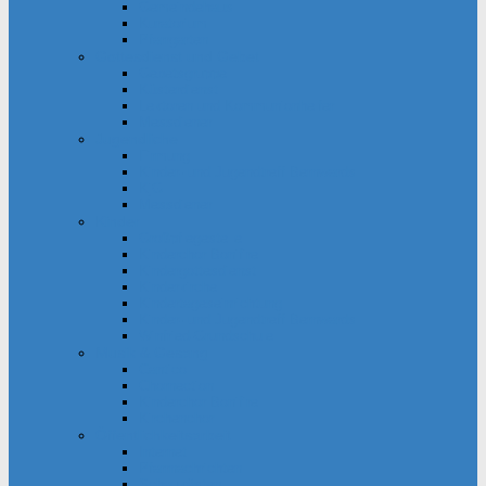
Gemeindehaus
Kuratorium
Pfarrgarten
Gottesdienst und Gebet
Gebetsgruppe
Küsterdienst
Lektoren und Kommunionhelfer
Messdiener
Jugendliche
Firmung
Kinder- und Jugendtreff Bernwards
KjG
Messdiener
Kinder
Großpflegestelle
Kinderchor Bonifire
Kindergottesdienst
Kinderkirche
Kindertageseinrichtung
Kinder- und Jugendtreff Bernwards
Winfried-Grundschule
Musik & Gesang
Cantico
Chornection
Kinderchor Bonifire
Kirchenchor
Öffentlichkeitsarbeit
Internet
Pfarrnachrichten
Schaukästen