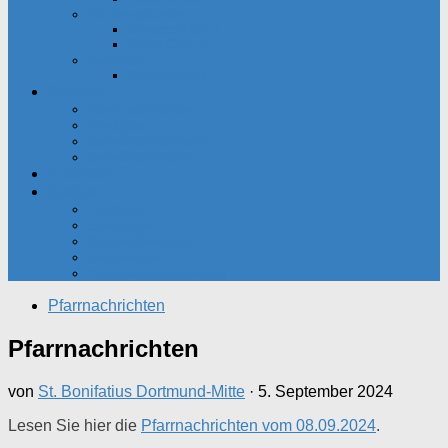
Partnerschaften
Besançon-Kreis
Santa Cristina
Senioren
Seniorenkreis
Dateien
Pfarrnachrichten
Predigten
Gemeindekalender
Gemeindebriefe
Kalender
Kontakt
Pfarrbüro
Seelsorger
Bankverbindung
Impressum
Datenschutzerklärung
Pfarrnachrichten
Pfarrnachrichten
von
St. Bonifatius Dortmund-Mitte
·
5. September 2024
Lesen Sie hier die
Pfarrnachrichten vom 08.09.2024
.