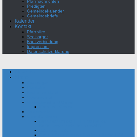
Pfarrnachrichten
Predigten
Gemeindekalender
Gemeindebriefe
Kalender
Kontakt
Pfarrbüro
Seelsorger
Bankverbindung
Impressum
Datenschutzerklärung
Aktuelles
Kirche
Seelsorger
Pfarrbüro
Kirchenvorstand
Gemeinderat
Gottesdienst und Gebet
Kirche mit Kindern
Sakramente
Über die Kirche
Das Oratorium des Hl. Philipp Neri der
Bonifatiusgemeinde Dortmund-Mitte
Daten und Fakten
Film zur Einweihung der Bonifatius-Kirche 1954