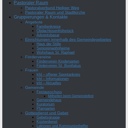
Pastoraler Raum
Pastoralverbund Heiliger Weg
Pastoraler Raum und Stadtkirche
Gruppierungen & Kontakte
Angebote
Familienkreise
Obdachlosenfrühstück
Adventsbasar
Einrichtungen innerhalb des Gemeindegebietes
Haus der Stille
Seniorenwohnheime
Wohnhaus St. Raphael
Fördervereine
Förderverein Kindergarten
Förderverein St. Bonifatius
Frauen
kfd – offener Spontankreis
kfd – Informationen
kfd – Aktuelles
Gemeinde
Festausschuss
Mithelfen beim Gemeindefest
Gemeindehaus
Kuratorium
Pfarrgarten
Gottesdienst und Gebet
Gebetsgruppe
Küsterdienst
Lektoren und Kommunionhelfer