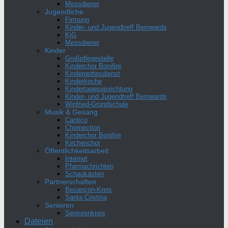
Messdiener
Jugendliche
Firmung
Kinder- und Jugendtreff Bernwards
KjG
Messdiener
Kinder
Großpflegestelle
Kinderchor Bonifire
Kindergottesdienst
Kinderkirche
Kindertageseinrichtung
Kinder- und Jugendtreff Bernwards
Winfried-Grundschule
Musik & Gesang
Cantico
Chornection
Kinderchor Bonifire
Kirchenchor
Öffentlichkeitsarbeit
Internet
Pfarrnachrichten
Schaukästen
Partnerschaften
Besançon-Kreis
Santa Cristina
Senioren
Seniorenkreis
Dateien