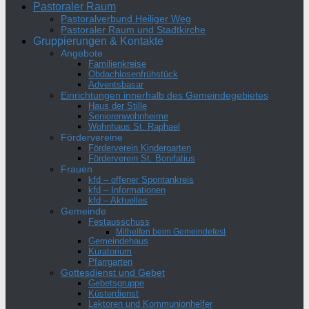
Pastoraler Raum
Pastoralverbund Heiliger Weg
Pastoraler Raum und Stadtkirche
Gruppierungen & Kontakte
Angebote
Familienkreise
Obdachlosenfrühstück
Adventsbasar
Einrichtungen innerhalb des Gemeindegebietes
Haus der Stille
Seniorenwohnheime
Wohnhaus St. Raphael
Fördervereine
Förderverein Kindergarten
Förderverein St. Bonifatius
Frauen
kfd – offener Spontankreis
kfd – Informationen
kfd – Aktuelles
Gemeinde
Festausschuss
Mithelfen beim Gemeindefest
Gemeindehaus
Kuratorium
Pfarrgarten
Gottesdienst und Gebet
Gebetsgruppe
Küsterdienst
Lektoren und Kommunionhelfer