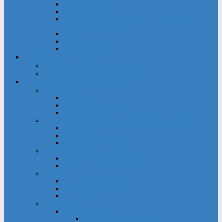
Gemeindechronik
Gemeindegebiet
Heinrich Gerhard Bücker und seine Kunstwerke in
unserer Bonifatiuskirche
Inschrift
Kirchenführer
Kinderkirchenführer
Pastoraler Raum
Pastoralverbund Heiliger Weg
Pastoraler Raum und Stadtkirche
Gruppierungen & Kontakte
Angebote
Familienkreise
Obdachlosenfrühstück
Adventsbasar
Einrichtungen innerhalb des Gemeindegebietes
Haus der Stille
Seniorenwohnheime
Wohnhaus St. Raphael
Fördervereine
Förderverein Kindergarten
Förderverein St. Bonifatius
Frauen
kfd – offener Spontankreis
kfd – Informationen
kfd – Aktuelles
Gemeinde
Festausschuss
Mithelfen beim Gemeindefest