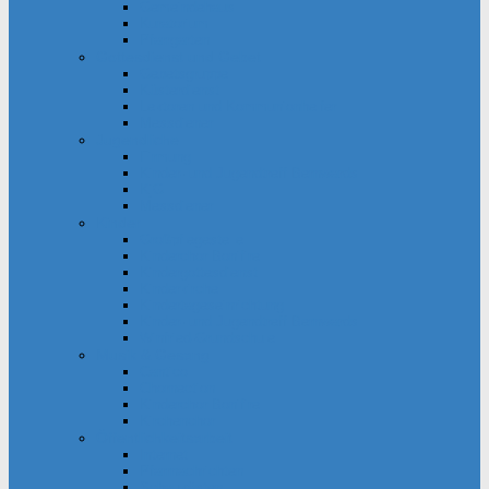
Gemeindehaus
Kuratorium
Pfarrgarten
Gottesdienst und Gebet
Gebetsgruppe
Küsterdienst
Lektoren und Kommunionhelfer
Messdiener
Jugendliche
Firmung
Kinder- und Jugendtreff Bernwards
KjG
Messdiener
Kinder
Großpflegestelle
Kinderchor Bonifire
Kindergottesdienst
Kinderkirche
Kindertageseinrichtung
Kinder- und Jugendtreff Bernwards
Winfried-Grundschule
Musik & Gesang
Cantico
Chornection
Kinderchor Bonifire
Kirchenchor
Öffentlichkeitsarbeit
Internet
Pfarrnachrichten
Schaukästen