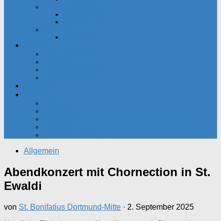
Partnerschaften
Besançon-Kreis
Santa Cristina
Senioren
Seniorenkreis
Dateien
Pfarrnachrichten
Predigten
Gemeindekalender
Gemeindebriefe
Kalender
Kontakt
Pfarrbüro
Seelsorger
Bankverbindung
Impressum
Datenschutzerklärung
Allgemein
Abendkonzert mit Chornection in St.
Ewaldi
von
St. Bonifatius Dortmund-Mitte
·
2. September 2025