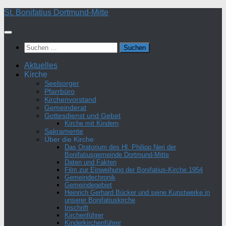
Zum
St. Bonifatius Dortmund-Mitte
Inhalt
springen
Suchen
nach:
Aktuelles
Kirche
Seelsorger
Pfarrbüro
Kirchenvorstand
Gemeinderat
Gottesdienst und Gebet
Kirche mit Kindern
Sakramente
Über die Kirche
Das Oratorium des Hl. Philipp Neri der
Bonifatiusgemeinde Dortmund-Mitte
Daten und Fakten
Film zur Einweihung der Bonifatius-Kirche 1954
Gemeindechronik
Gemeindegebiet
Heinrich Gerhard Bücker und seine Kunstwerke in
unserer Bonifatiuskirche
Inschrift
Kirchenführer
Kinderkirchenführer