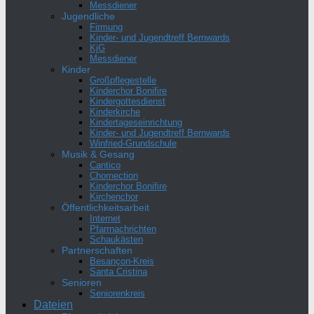
Messdiener
Jugendliche
Firmung
Kinder- und Jugendtreff Bernwards
KjG
Messdiener
Kinder
Großpflegestelle
Kinderchor Bonifire
Kindergottesdienst
Kinderkirche
Kindertageseinrichtung
Kinder- und Jugendtreff Bernwards
Winfried-Grundschule
Musik & Gesang
Cantico
Chornection
Kinderchor Bonifire
Kirchenchor
Öffentlichkeitsarbeit
Internet
Pfarrnachrichten
Schaukästen
Partnerschaften
Besançon-Kreis
Santa Cristina
Senioren
Seniorenkreis
Dateien