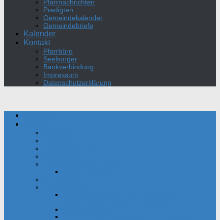
Pfarrnachrichten
Predigten
Gemeindekalender
Gemeindebriefe
Kalender
Kontakt
Pfarrbüro
Seelsorger
Bankverbindung
Impressum
Datenschutzerklärung
Aktuelles
Kirche
Seelsorger
Pfarrbüro
Kirchenvorstand
Gemeinderat
Gottesdienst und Gebet
Kirche mit Kindern
Sakramente
Über die Kirche
Das Oratorium des Hl. Philipp Neri der
Bonifatiusgemeinde Dortmund-Mitte
Daten und Fakten
Film zur Einweihung der Bonifatius-Kirche 1954