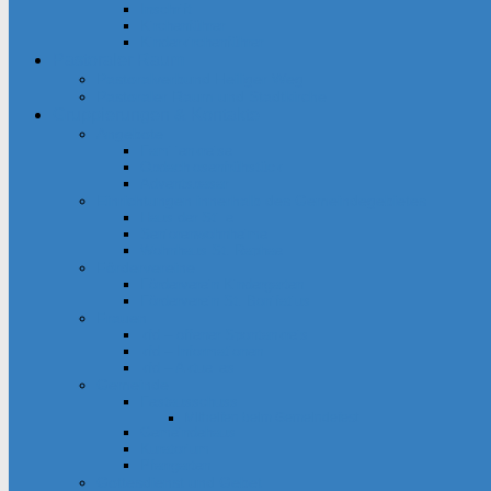
Inschrift
Kirchenführer
Kinderkirchenführer
Pastoraler Raum
Pastoralverbund Heiliger Weg
Pastoraler Raum und Stadtkirche
Gruppierungen & Kontakte
Angebote
Familienkreise
Obdachlosenfrühstück
Adventsbasar
Einrichtungen innerhalb des Gemeindegebietes
Haus der Stille
Seniorenwohnheime
Wohnhaus St. Raphael
Fördervereine
Förderverein Kindergarten
Förderverein St. Bonifatius
Frauen
kfd – offener Spontankreis
kfd – Informationen
kfd – Aktuelles
Gemeinde
Festausschuss
Mithelfen beim Gemeindefest
Gemeindehaus
Kuratorium
Pfarrgarten
Gottesdienst und Gebet