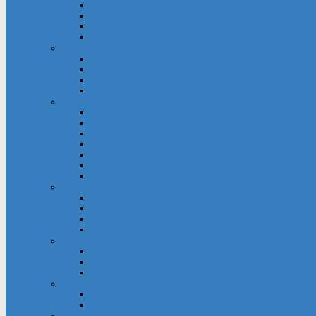
Gebetsgruppe
Küsterdienst
Lektoren und Kommunionhelfer
Messdiener
Jugendliche
Firmung
Kinder- und Jugendtreff Bernwards
KjG
Messdiener
Kinder
Großpflegestelle
Kinderchor Bonifire
Kindergottesdienst
Kinderkirche
Kindertageseinrichtung
Kinder- und Jugendtreff Bernwards
Winfried-Grundschule
Musik & Gesang
Cantico
Chornection
Kinderchor Bonifire
Kirchenchor
Öffentlichkeitsarbeit
Internet
Pfarrnachrichten
Schaukästen
Partnerschaften
Besançon-Kreis
Santa Cristina