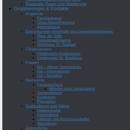
Pastoraler Raum und Stadtkirche
Gruppierungen & Kontakte
Angebote
Familienkreise
Obdachlosenfrühstück
Adventsbasar
Einrichtungen innerhalb des Gemeindegebietes
Haus der Stille
Seniorenwohnheime
Wohnhaus St. Raphael
Fördervereine
Förderverein Kindergarten
Förderverein St. Bonifatius
Frauen
kfd – offener Spontankreis
kfd – Informationen
kfd – Aktuelles
Gemeinde
Festausschuss
Mithelfen beim Gemeindefest
Gemeindehaus
Kuratorium
Pfarrgarten
Gottesdienst und Gebet
Gebetsgruppe
Küsterdienst
Lektoren und Kommunionhelfer
Messdiener
Jugendliche