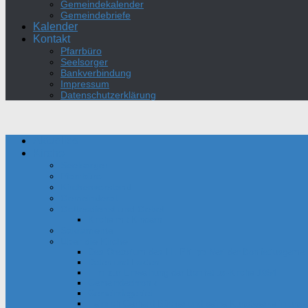
Gemeindekalender
Gemeindebriefe
Kalender
Kontakt
Pfarrbüro
Seelsorger
Bankverbindung
Impressum
Datenschutzerklärung
Aktuelles
Kirche
Seelsorger
Pfarrbüro
Kirchenvorstand
Gemeinderat
Gottesdienst und Gebet
Kirche mit Kindern
Sakramente
Über die Kirche
Das Oratorium des Hl. Philipp Neri der Bonifatiusgeme
Daten und Fakten
Film zur Einweihung der Bonifatius-Kirche 1954
Gemeindechronik
Gemeindegebiet
Heinrich Gerhard Bücker und seine Kunstwerke in unser