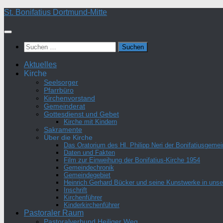
Zum
St. Bonifatius Dortmund-Mitte
Inhalt
springen
Suchen
nach:
Aktuelles
Kirche
Seelsorger
Pfarrbüro
Kirchenvorstand
Gemeinderat
Gottesdienst und Gebet
Kirche mit Kindern
Sakramente
Über die Kirche
Das Oratorium des Hl. Philipp Neri der Bonifatiusgeme
Daten und Fakten
Film zur Einweihung der Bonifatius-Kirche 1954
Gemeindechronik
Gemeindegebiet
Heinrich Gerhard Bücker und seine Kunstwerke in unser
Inschrift
Kirchenführer
Kinderkirchenführer
Pastoraler Raum
Pastoralverbund Heiliger Weg