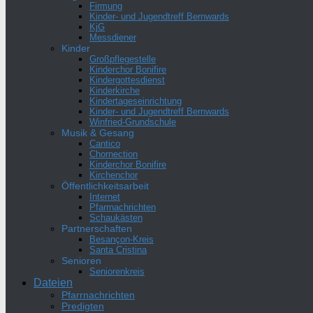
Firmung
Kinder- und Jugendtreff Bernwards
KjG
Messdiener
Kinder
Großpflegestelle
Kinderchor Bonifire
Kindergottesdienst
Kinderkirche
Kindertageseinrichtung
Kinder- und Jugendtreff Bernwards
Winfried-Grundschule
Musik & Gesang
Cantico
Chornection
Kinderchor Bonifire
Kirchenchor
Öffentlichkeitsarbeit
Internet
Pfarrnachrichten
Schaukästen
Partnerschaften
Besançon-Kreis
Santa Cristina
Senioren
Seniorenkreis
Dateien
Pfarrnachrichten
Predigten