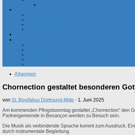
Senioren
Seniorenkreis
Dateien
Pfarrnachrichten
Predigten
Gemeindekalender
Gemeindebriefe
Kalender
Kontakt
Pfarrbüro
Seelsorger
Bankverbindung
Impressum
Datenschutzerklärung
Allgemein
Chornection gestaltet besonderen Go
von
St. Bonifatius Dortmund-Mitte
·
1. Juni 2025
Am kommenden Pfingstsonntag gestaltet „Chornection“ den Go
Partnergemeinde in Besançon werden zu Besuch sein.
Die Musik als verbindende Sprache kommt zum Ausdruck. Ein R
durch instrumentale Begleitung.