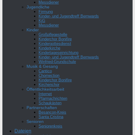
Messdiener
Jugendliche
Firmung
Kinder- und Jugendtreff Bernwards
KjG
Messdiener
Kinder
Großpflegestelle
Kinderchor Bonifire
Kindergottesdienst
Kinderkirche
Kindertageseinrichtung
Kinder- und Jugendtreff Bernwards
Winfried-Grundschule
Musik & Gesang
Cantico
Chornection
Kinderchor Bonifire
Kirchenchor
Öffentlichkeitsarbeit
Internet
Pfarrnachrichten
Schaukästen
Partnerschaften
Besançon-Kreis
Santa Cristina
Senioren
Seniorenkreis
Dateien