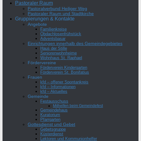
Pastoraler Raum
Pastoralverbund Heiliger Weg
Pastoraler Raum und Stadtkirche
Gruppierungen & Kontakte
Angebote
Familienkreise
Obdachlosenfrühstück
Adventsbasar
Einrichtungen innerhalb des Gemeindegebietes
Haus der Stille
Seniorenwohnheime
Wohnhaus St. Raphael
Fördervereine
Förderverein Kindergarten
Förderverein St. Bonifatius
Frauen
kfd – offener Spontankreis
kfd – Informationen
kfd – Aktuelles
Gemeinde
Festausschuss
Mithelfen beim Gemeindefest
Gemeindehaus
Kuratorium
Pfarrgarten
Gottesdienst und Gebet
Gebetsgruppe
Küsterdienst
Lektoren und Kommunionhelfer