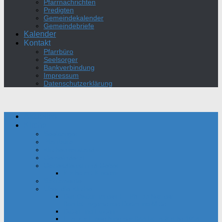
Pfarrnachrichten
Predigten
Gemeindekalender
Gemeindebriefe
Kalender
Kontakt
Pfarrbüro
Seelsorger
Bankverbindung
Impressum
Datenschutzerklärung
Aktuelles
Kirche
Seelsorger
Pfarrbüro
Kirchenvorstand
Gemeinderat
Gottesdienst und Gebet
Kirche mit Kindern
Sakramente
Über die Kirche
Das Oratorium des Hl. Philipp Neri der
Bonifatiusgemeinde Dortmund-Mitte
Daten und Fakten
Film zur Einweihung der Bonifatius-Kirche 1954