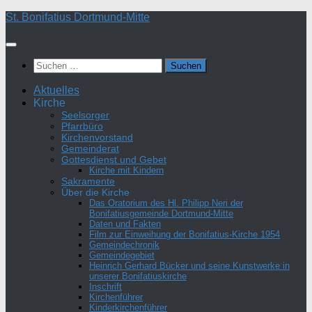
Zum
St. Bonifatius Dortmund-Mitte
Inhalt
springen
Suchen
nach:
Aktuelles
Kirche
Seelsorger
Pfarrbüro
Kirchenvorstand
Gemeinderat
Gottesdienst und Gebet
Kirche mit Kindern
Sakramente
Über die Kirche
Das Oratorium des Hl. Philipp Neri der
Bonifatiusgemeinde Dortmund-Mitte
Daten und Fakten
Film zur Einweihung der Bonifatius-Kirche 1954
Gemeindechronik
Gemeindegebiet
Heinrich Gerhard Bücker und seine Kunstwerke in
unserer Bonifatiuskirche
Inschrift
Kirchenführer
Kinderkirchenführer