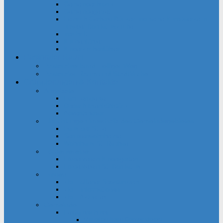
Gemeindechronik
Gemeindegebiet
Heinrich Gerhard Bücker und seine Kunstwerke in
unserer Bonifatiuskirche
Inschrift
Kirchenführer
Kinderkirchenführer
Pastoraler Raum
Pastoralverbund Heiliger Weg
Pastoraler Raum und Stadtkirche
Gruppierungen & Kontakte
Angebote
Familienkreise
Obdachlosenfrühstück
Adventsbasar
Einrichtungen innerhalb des Gemeindegebietes
Haus der Stille
Seniorenwohnheime
Wohnhaus St. Raphael
Fördervereine
Förderverein Kindergarten
Förderverein St. Bonifatius
Frauen
kfd – offener Spontankreis
kfd – Informationen
kfd – Aktuelles
Gemeinde
Festausschuss
Mithelfen beim Gemeindefest