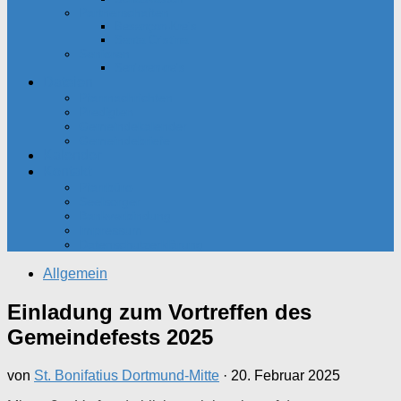
Partnerschaften
Besançon-Kreis
Santa Cristina
Senioren
Seniorenkreis
Dateien
Pfarrnachrichten
Predigten
Gemeindekalender
Gemeindebriefe
Kalender
Kontakt
Pfarrbüro
Seelsorger
Bankverbindung
Impressum
Datenschutzerklärung
Allgemein
Einladung zum Vortreffen des
Gemeindefests 2025
von
St. Bonifatius Dortmund-Mitte
·
20. Februar 2025