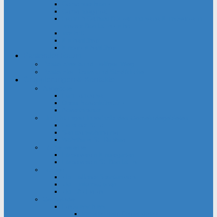
Gemeindechronik
Gemeindegebiet
Heinrich Gerhard Bücker und seine Kunstwerke in
unserer Bonifatiuskirche
Inschrift
Kirchenführer
Kinderkirchenführer
Pastoraler Raum
Pastoralverbund Heiliger Weg
Pastoraler Raum und Stadtkirche
Gruppierungen & Kontakte
Angebote
Familienkreise
Obdachlosenfrühstück
Adventsbasar
Einrichtungen innerhalb des Gemeindegebietes
Haus der Stille
Seniorenwohnheime
Wohnhaus St. Raphael
Fördervereine
Förderverein Kindergarten
Förderverein St. Bonifatius
Frauen
kfd – offener Spontankreis
kfd – Informationen
kfd – Aktuelles
Gemeinde
Festausschuss
Mithelfen beim Gemeindefest