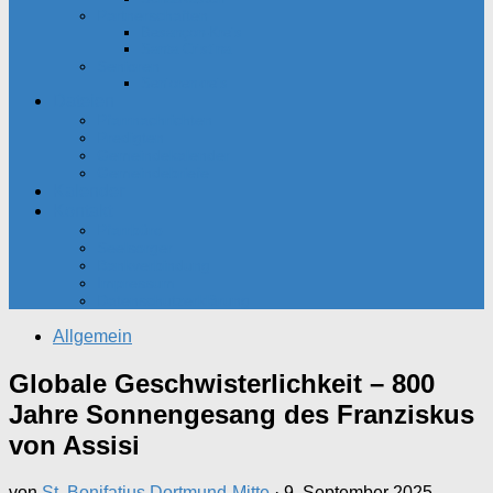
Partnerschaften
Besançon-Kreis
Santa Cristina
Senioren
Seniorenkreis
Dateien
Pfarrnachrichten
Predigten
Gemeindekalender
Gemeindebriefe
Kalender
Kontakt
Pfarrbüro
Seelsorger
Bankverbindung
Impressum
Datenschutzerklärung
Allgemein
Globale Geschwisterlichkeit – 800
Jahre Sonnengesang des Franziskus
von Assisi
von
St. Bonifatius Dortmund-Mitte
·
9. September 2025