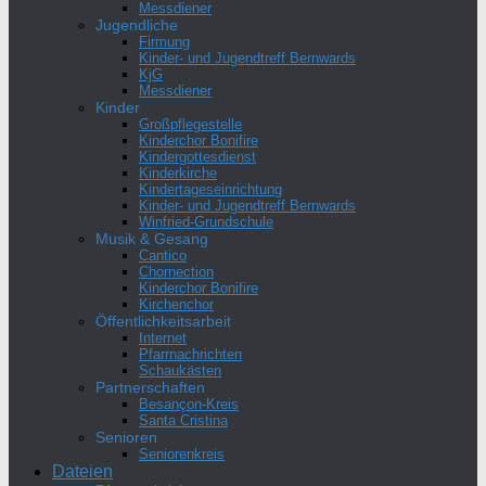
Messdiener
Jugendliche
Firmung
Kinder- und Jugendtreff Bernwards
KjG
Messdiener
Kinder
Großpflegestelle
Kinderchor Bonifire
Kindergottesdienst
Kinderkirche
Kindertageseinrichtung
Kinder- und Jugendtreff Bernwards
Winfried-Grundschule
Musik & Gesang
Cantico
Chornection
Kinderchor Bonifire
Kirchenchor
Öffentlichkeitsarbeit
Internet
Pfarrnachrichten
Schaukästen
Partnerschaften
Besançon-Kreis
Santa Cristina
Senioren
Seniorenkreis
Dateien