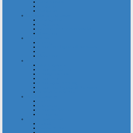
Gemeindehaus
Kuratorium
Pfarrgarten
Gottesdienst und Gebet
Gebetsgruppe
Küsterdienst
Lektoren und Kommunionhelfer
Messdiener
Jugendliche
Firmung
Kinder- und Jugendtreff Bernwards
KjG
Messdiener
Kinder
Großpflegestelle
Kinderchor Bonifire
Kindergottesdienst
Kinderkirche
Kindertageseinrichtung
Kinder- und Jugendtreff Bernwards
Winfried-Grundschule
Musik & Gesang
Cantico
Chornection
Kinderchor Bonifire
Kirchenchor
Öffentlichkeitsarbeit
Internet
Pfarrnachrichten
Schaukästen