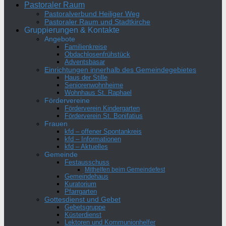
Pastoraler Raum
Pastoralverbund Heiliger Weg
Pastoraler Raum und Stadtkirche
Gruppierungen & Kontakte
Angebote
Familienkreise
Obdachlosenfrühstück
Adventsbasar
Einrichtungen innerhalb des Gemeindegebietes
Haus der Stille
Seniorenwohnheime
Wohnhaus St. Raphael
Fördervereine
Förderverein Kindergarten
Förderverein St. Bonifatius
Frauen
kfd – offener Spontankreis
kfd – Informationen
kfd – Aktuelles
Gemeinde
Festausschuss
Mithelfen beim Gemeindefest
Gemeindehaus
Kuratorium
Pfarrgarten
Gottesdienst und Gebet
Gebetsgruppe
Küsterdienst
Lektoren und Kommunionhelfer