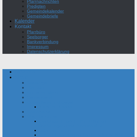
Pfarrnachrichten
Predigten
Gemeindekalender
Gemeindebriefe
Kalender
Kontakt
Pfarrbüro
Seelsorger
Bankverbindung
Impressum
Datenschutzerklärung
Aktuelles
Kirche
Seelsorger
Pfarrbüro
Kirchenvorstand
Gemeinderat
Gottesdienst und Gebet
Kirche mit Kindern
Sakramente
Über die Kirche
Das Oratorium des Hl. Philipp Neri der
Bonifatiusgemeinde Dortmund-Mitte
Daten und Fakten
Film zur Einweihung der Bonifatius-Kirche 1954