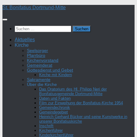
Zum
St. Bonifatius Dortmund-Mitte
Inhalt
springen
Suchen
nach:
Aktuelles
Kirche
Seelsorger
Pfarrbüro
Kirchenvorstand
Gemeinderat
Gottesdienst und Gebet
Kirche mit Kindern
Sakramente
Über die Kirche
Das Oratorium des Hl. Philipp Neri der
Bonifatiusgemeinde Dortmund-Mitte
Daten und Fakten
Film zur Einweihung der Bonifatius-Kirche 1954
Gemeindechronik
Gemeindegebiet
Heinrich Gerhard Bücker und seine Kunstwerke in
unserer Bonifatiuskirche
Inschrift
Kirchenführer
Kinderkirchenführer