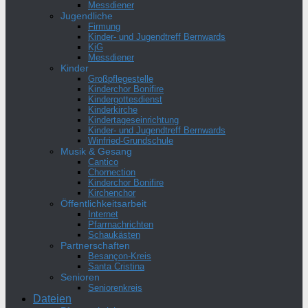
Messdiener
Jugendliche
Firmung
Kinder- und Jugendtreff Bernwards
KjG
Messdiener
Kinder
Großpflegestelle
Kinderchor Bonifire
Kindergottesdienst
Kinderkirche
Kindertageseinrichtung
Kinder- und Jugendtreff Bernwards
Winfried-Grundschule
Musik & Gesang
Cantico
Chornection
Kinderchor Bonifire
Kirchenchor
Öffentlichkeitsarbeit
Internet
Pfarrnachrichten
Schaukästen
Partnerschaften
Besançon-Kreis
Santa Cristina
Senioren
Seniorenkreis
Dateien