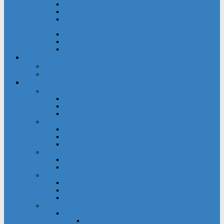
Gemeindechronik
Gemeindegebiet
Heinrich Gerhard Bücker und seine Kunstwerke in
unserer Bonifatiuskirche
Inschrift
Kirchenführer
Kinderkirchenführer
Pastoraler Raum
Pastoralverbund Heiliger Weg
Pastoraler Raum und Stadtkirche
Gruppierungen & Kontakte
Angebote
Familienkreise
Obdachlosenfrühstück
Adventsbasar
Einrichtungen innerhalb des Gemeindegebietes
Haus der Stille
Seniorenwohnheime
Wohnhaus St. Raphael
Fördervereine
Förderverein Kindergarten
Förderverein St. Bonifatius
Frauen
kfd – offener Spontankreis
kfd – Informationen
kfd – Aktuelles
Gemeinde
Festausschuss
Mithelfen beim Gemeindefest