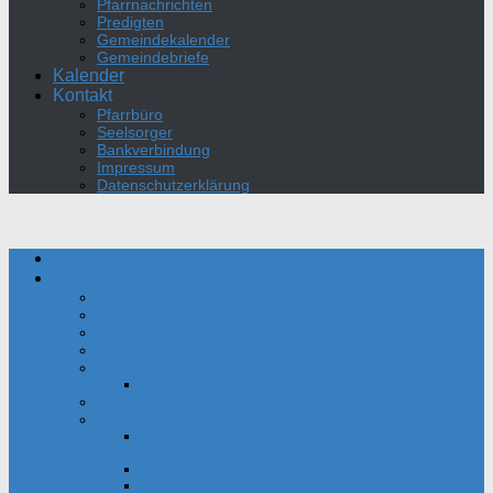
Pfarrnachrichten
Predigten
Gemeindekalender
Gemeindebriefe
Kalender
Kontakt
Pfarrbüro
Seelsorger
Bankverbindung
Impressum
Datenschutzerklärung
Aktuelles
Kirche
Seelsorger
Pfarrbüro
Kirchenvorstand
Gemeinderat
Gottesdienst und Gebet
Kirche mit Kindern
Sakramente
Über die Kirche
Das Oratorium des Hl. Philipp Neri der
Bonifatiusgemeinde Dortmund-Mitte
Daten und Fakten
Film zur Einweihung der Bonifatius-Kirche 1954