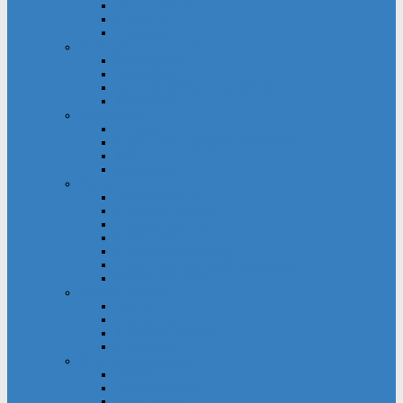
Gemeindehaus
Kuratorium
Pfarrgarten
Gottesdienst und Gebet
Gebetsgruppe
Küsterdienst
Lektoren und Kommunionhelfer
Messdiener
Jugendliche
Firmung
Kinder- und Jugendtreff Bernwards
KjG
Messdiener
Kinder
Großpflegestelle
Kinderchor Bonifire
Kindergottesdienst
Kinderkirche
Kindertageseinrichtung
Kinder- und Jugendtreff Bernwards
Winfried-Grundschule
Musik & Gesang
Cantico
Chornection
Kinderchor Bonifire
Kirchenchor
Öffentlichkeitsarbeit
Internet
Pfarrnachrichten
Schaukästen