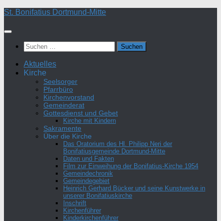
Zum
St. Bonifatius Dortmund-Mitte
Inhalt
springen
Suchen
nach:
Aktuelles
Kirche
Seelsorger
Pfarrbüro
Kirchenvorstand
Gemeinderat
Gottesdienst und Gebet
Kirche mit Kindern
Sakramente
Über die Kirche
Das Oratorium des Hl. Philipp Neri der
Bonifatiusgemeinde Dortmund-Mitte
Daten und Fakten
Film zur Einweihung der Bonifatius-Kirche 1954
Gemeindechronik
Gemeindegebiet
Heinrich Gerhard Bücker und seine Kunstwerke in
unserer Bonifatiuskirche
Inschrift
Kirchenführer
Kinderkirchenführer