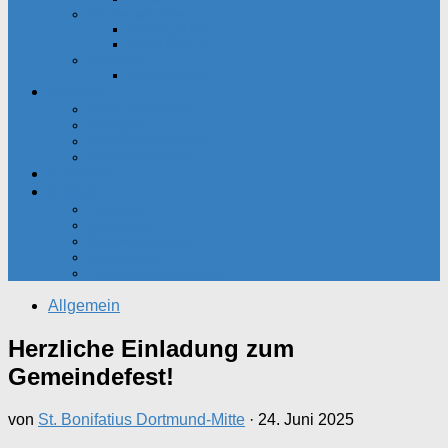
Partnerschaften
Besançon-Kreis
Santa Cristina
Senioren
Seniorenkreis
Dateien
Pfarrnachrichten
Predigten
Gemeindekalender
Gemeindebriefe
Kalender
Kontakt
Pfarrbüro
Seelsorger
Bankverbindung
Impressum
Datenschutzerklärung
Allgemein
Herzliche Einladung zum
Gemeindefest!
von
St. Bonifatius Dortmund-Mitte
·
24. Juni 2025