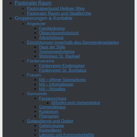
Pastoraler Raum
Pastoralverbund Heiliger Weg
Pastoraler Raum und Stadtkirche
Gruppierungen & Kontakte
Angebote
Familienkreise
Obdachlosenfrühstück
Adventsbasar
Einrichtungen innerhalb des Gemeindegebietes
Haus der Stille
Seniorenwohnheime
Wohnhaus St. Raphael
Fördervereine
Förderverein Kindergarten
Förderverein St. Bonifatius
Frauen
kfd – offener Spontankreis
kfd – Informationen
kfd – Aktuelles
Gemeinde
Festausschuss
Mithelfen beim Gemeindefest
Gemeindehaus
Kuratorium
Pfarrgarten
Gottesdienst und Gebet
Gebetsgruppe
Küsterdienst
Lektoren und Kommunionhelfer