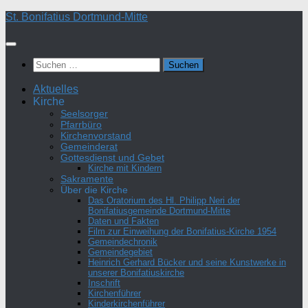
Zum
St. Bonifatius Dortmund-Mitte
Inhalt
springen
Suchen
nach:
Aktuelles
Kirche
Seelsorger
Pfarrbüro
Kirchenvorstand
Gemeinderat
Gottesdienst und Gebet
Kirche mit Kindern
Sakramente
Über die Kirche
Das Oratorium des Hl. Philipp Neri der
Bonifatiusgemeinde Dortmund-Mitte
Daten und Fakten
Film zur Einweihung der Bonifatius-Kirche 1954
Gemeindechronik
Gemeindegebiet
Heinrich Gerhard Bücker und seine Kunstwerke in
unserer Bonifatiuskirche
Inschrift
Kirchenführer
Kinderkirchenführer