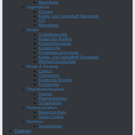
Messdiener
Jugendliche
Firmung
Kinder- und Jugendtreff Bernwards
KjG
Messdiener
Kinder
Großpflegestelle
Kinderchor Bonifire
Kindergottesdienst
Kinderkirche
Kindertageseinrichtung
Kinder- und Jugendtreff Bernwards
Winfried-Grundschule
Musik & Gesang
Cantico
Chornection
Kinderchor Bonifire
Kirchenchor
Öffentlichkeitsarbeit
Internet
Pfarrnachrichten
Schaukästen
Partnerschaften
Besançon-Kreis
Santa Cristina
Senioren
Seniorenkreis
Dateien