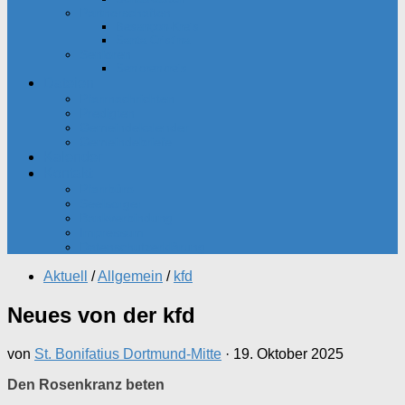
Partnerschaften
Besançon-Kreis
Santa Cristina
Senioren
Seniorenkreis
Dateien
Pfarrnachrichten
Predigten
Gemeindekalender
Gemeindebriefe
Kalender
Kontakt
Pfarrbüro
Seelsorger
Bankverbindung
Impressum
Datenschutzerklärung
Aktuell
/
Allgemein
/
kfd
Neues von der kfd
von
St. Bonifatius Dortmund-Mitte
·
19. Oktober 2025
Den Rosenkranz beten