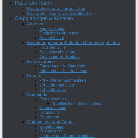
Pastoraler Raum
Pastoralverbund Heiliger Weg
Pastoraler Raum und Stadtkirche
Gruppierungen & Kontakte
Angebote
Familienkreise
Obdachlosenfrühstück
Adventsbasar
Einrichtungen innerhalb des Gemeindegebietes
Haus der Stille
Seniorenwohnheime
Wohnhaus St. Raphael
Fördervereine
Förderverein Kindergarten
Förderverein St. Bonifatius
Frauen
kfd – offener Spontankreis
kfd – Informationen
kfd – Aktuelles
Gemeinde
Festausschuss
Mithelfen beim Gemeindefest
Gemeindehaus
Kuratorium
Pfarrgarten
Gottesdienst und Gebet
Gebetsgruppe
Küsterdienst
Lektoren und Kommunionhelfer