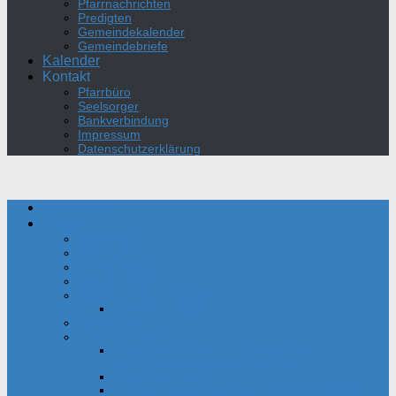
Pfarrnachrichten
Predigten
Gemeindekalender
Gemeindebriefe
Kalender
Kontakt
Pfarrbüro
Seelsorger
Bankverbindung
Impressum
Datenschutzerklärung
Aktuelles
Kirche
Seelsorger
Pfarrbüro
Kirchenvorstand
Gemeinderat
Gottesdienst und Gebet
Kirche mit Kindern
Sakramente
Über die Kirche
Das Oratorium des Hl. Philipp Neri der
Bonifatiusgemeinde Dortmund-Mitte
Daten und Fakten
Film zur Einweihung der Bonifatius-Kirche 1954