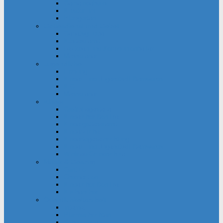
Gemeindehaus
Kuratorium
Pfarrgarten
Gottesdienst und Gebet
Gebetsgruppe
Küsterdienst
Lektoren und Kommunionhelfer
Messdiener
Jugendliche
Firmung
Kinder- und Jugendtreff Bernwards
KjG
Messdiener
Kinder
Großpflegestelle
Kinderchor Bonifire
Kindergottesdienst
Kinderkirche
Kindertageseinrichtung
Kinder- und Jugendtreff Bernwards
Winfried-Grundschule
Musik & Gesang
Cantico
Chornection
Kinderchor Bonifire
Kirchenchor
Öffentlichkeitsarbeit
Internet
Pfarrnachrichten
Schaukästen