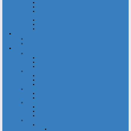
Gemeindechronik
Gemeindegebiet
Heinrich Gerhard Bücker und seine Kunstwerke in
unserer Bonifatiuskirche
Inschrift
Kirchenführer
Kinderkirchenführer
Pastoraler Raum
Pastoralverbund Heiliger Weg
Pastoraler Raum und Stadtkirche
Gruppierungen & Kontakte
Angebote
Familienkreise
Obdachlosenfrühstück
Adventsbasar
Einrichtungen innerhalb des Gemeindegebietes
Haus der Stille
Seniorenwohnheime
Wohnhaus St. Raphael
Fördervereine
Förderverein Kindergarten
Förderverein St. Bonifatius
Frauen
kfd – offener Spontankreis
kfd – Informationen
kfd – Aktuelles
Gemeinde
Festausschuss
Mithelfen beim Gemeindefest