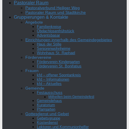
Pastoraler Raum
Pastoralverbund Heiliger Weg
Pastoraler Raum und Stadtkirche
Gruppierungen & Kontakte
Angebote
Familienkreise
Obdachlosenfrühstück
Adventsbasar
Einrichtungen innerhalb des Gemeindegebietes
Haus der Stille
Seniorenwohnheime
Wohnhaus St. Raphael
Fördervereine
Förderverein Kindergarten
Förderverein St. Bonifatius
Frauen
kfd – offener Spontankreis
kfd – Informationen
kfd – Aktuelles
Gemeinde
Festausschuss
Mithelfen beim Gemeindefest
Gemeindehaus
Kuratorium
Pfarrgarten
Gottesdienst und Gebet
Gebetsgruppe
Küsterdienst
Lektoren und Kommunionhelfer