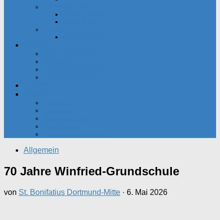
Partnerschaften
Besançon-Kreis
Santa Cristina
Senioren
Seniorenkreis
Dateien
Pfarrnachrichten
Predigten
Gemeindekalender
Gemeindebriefe
Kalender
Kontakt
Pfarrbüro
Seelsorger
Bankverbindung
Impressum
Datenschutzerklärung
Allgemein
70 Jahre Winfried-Grundschule
von
St. Bonifatius Dortmund-Mitte
·
6. Mai 2026