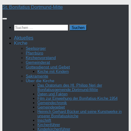
Zum
St. Bonifatius Dortmund-Mitte
Inhalt
springen
Suchen
nach:
Aktuelles
Kirche
Seelsorger
Pfarrbüro
Kirchenvorstand
Gemeinderat
Gottesdienst und Gebet
Kirche mit Kindern
Sakramente
Über die Kirche
Das Oratorium des Hl. Philipp Neri der
Bonifatiusgemeinde Dortmund-Mitte
Daten und Fakten
Film zur Einweihung der Bonifatius-Kirche 1954
Gemeindechronik
Gemeindegebiet
Heinrich Gerhard Bücker und seine Kunstwerke in
unserer Bonifatiuskirche
Inschrift
Kirchenführer
Kinderkirchenführer