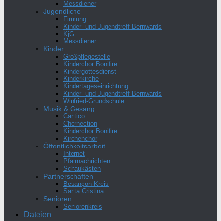
Messdiener
Jugendliche
Firmung
Kinder- und Jugendtreff Bernwards
KjG
Messdiener
Kinder
Großpflegestelle
Kinderchor Bonifire
Kindergottesdienst
Kinderkirche
Kindertageseinrichtung
Kinder- und Jugendtreff Bernwards
Winfried-Grundschule
Musik & Gesang
Cantico
Chornection
Kinderchor Bonifire
Kirchenchor
Öffentlichkeitsarbeit
Internet
Pfarrnachrichten
Schaukästen
Partnerschaften
Besançon-Kreis
Santa Cristina
Senioren
Seniorenkreis
Dateien