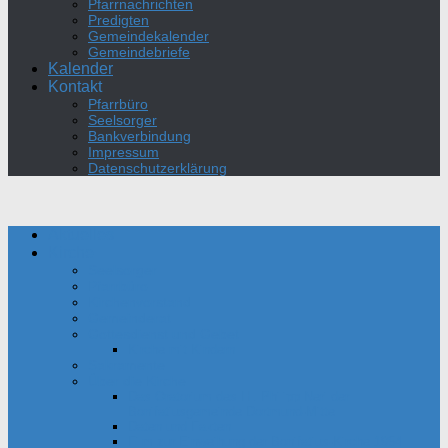
Pfarrnachrichten
Predigten
Gemeindekalender
Gemeindebriefe
Kalender
Kontakt
Pfarrbüro
Seelsorger
Bankverbindung
Impressum
Datenschutzerklärung
Aktuelles
Kirche
Seelsorger
Pfarrbüro
Kirchenvorstand
Gemeinderat
Gottesdienst und Gebet
Kirche mit Kindern
Sakramente
Über die Kirche
Das Oratorium des Hl. Philipp Neri der
Bonifatiusgemeinde Dortmund-Mitte
Daten und Fakten
Film zur Einweihung der Bonifatius-Kirche 1954