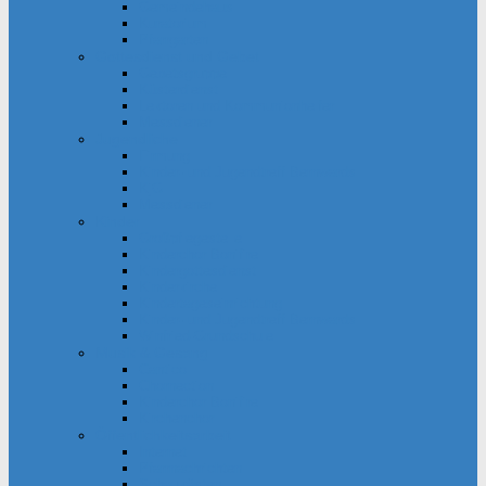
Gemeindehaus
Kuratorium
Pfarrgarten
Gottesdienst und Gebet
Gebetsgruppe
Küsterdienst
Lektoren und Kommunionhelfer
Messdiener
Jugendliche
Firmung
Kinder- und Jugendtreff Bernwards
KjG
Messdiener
Kinder
Großpflegestelle
Kinderchor Bonifire
Kindergottesdienst
Kinderkirche
Kindertageseinrichtung
Kinder- und Jugendtreff Bernwards
Winfried-Grundschule
Musik & Gesang
Cantico
Chornection
Kinderchor Bonifire
Kirchenchor
Öffentlichkeitsarbeit
Internet
Pfarrnachrichten
Schaukästen