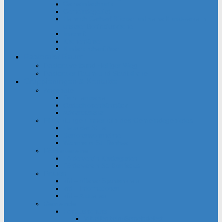
Gemeindechronik
Gemeindegebiet
Heinrich Gerhard Bücker und seine Kunstwerke in
unserer Bonifatiuskirche
Inschrift
Kirchenführer
Kinderkirchenführer
Pastoraler Raum
Pastoralverbund Heiliger Weg
Pastoraler Raum und Stadtkirche
Gruppierungen & Kontakte
Angebote
Familienkreise
Obdachlosenfrühstück
Adventsbasar
Einrichtungen innerhalb des Gemeindegebietes
Haus der Stille
Seniorenwohnheime
Wohnhaus St. Raphael
Fördervereine
Förderverein Kindergarten
Förderverein St. Bonifatius
Frauen
kfd – offener Spontankreis
kfd – Informationen
kfd – Aktuelles
Gemeinde
Festausschuss
Mithelfen beim Gemeindefest