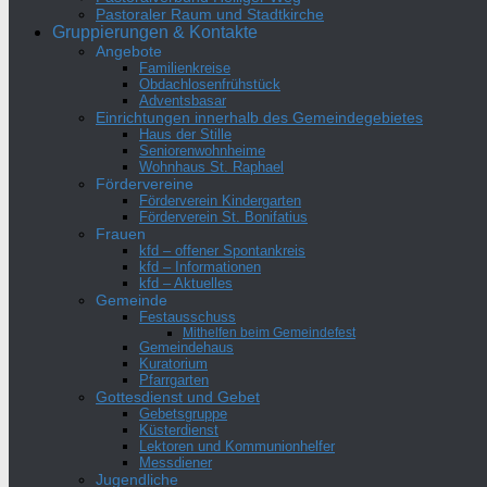
Pastoraler Raum und Stadtkirche
Gruppierungen & Kontakte
Angebote
Familienkreise
Obdachlosenfrühstück
Adventsbasar
Einrichtungen innerhalb des Gemeindegebietes
Haus der Stille
Seniorenwohnheime
Wohnhaus St. Raphael
Fördervereine
Förderverein Kindergarten
Förderverein St. Bonifatius
Frauen
kfd – offener Spontankreis
kfd – Informationen
kfd – Aktuelles
Gemeinde
Festausschuss
Mithelfen beim Gemeindefest
Gemeindehaus
Kuratorium
Pfarrgarten
Gottesdienst und Gebet
Gebetsgruppe
Küsterdienst
Lektoren und Kommunionhelfer
Messdiener
Jugendliche