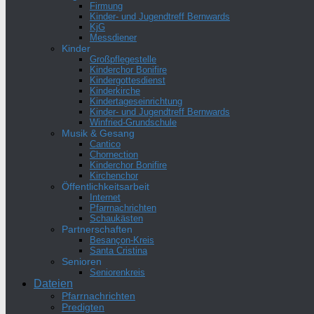
Firmung
Kinder- und Jugendtreff Bernwards
KjG
Messdiener
Kinder
Großpflegestelle
Kinderchor Bonifire
Kindergottesdienst
Kinderkirche
Kindertageseinrichtung
Kinder- und Jugendtreff Bernwards
Winfried-Grundschule
Musik & Gesang
Cantico
Chornection
Kinderchor Bonifire
Kirchenchor
Öffentlichkeitsarbeit
Internet
Pfarrnachrichten
Schaukästen
Partnerschaften
Besançon-Kreis
Santa Cristina
Senioren
Seniorenkreis
Dateien
Pfarrnachrichten
Predigten