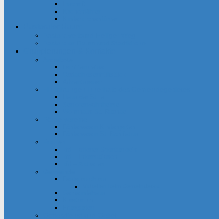
Inschrift
Kirchenführer
Kinderkirchenführer
Pastoraler Raum
Pastoralverbund Heiliger Weg
Pastoraler Raum und Stadtkirche
Gruppierungen & Kontakte
Angebote
Familienkreise
Obdachlosenfrühstück
Adventsbasar
Einrichtungen innerhalb des Gemeindegebietes
Haus der Stille
Seniorenwohnheime
Wohnhaus St. Raphael
Fördervereine
Förderverein Kindergarten
Förderverein St. Bonifatius
Frauen
kfd – offener Spontankreis
kfd – Informationen
kfd – Aktuelles
Gemeinde
Festausschuss
Mithelfen beim Gemeindefest
Gemeindehaus
Kuratorium
Pfarrgarten
Gottesdienst und Gebet