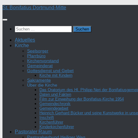
Zum
St. Bonifatius Dortmund-Mitte
Inhalt
springen
Suchen
nach:
Aktuelles
Kirche
Seelsorger
Pfarrbüro
Kirchenvorstand
Gemeinderat
Gottesdienst und Gebet
Kirche mit Kindern
Sakramente
Über die Kirche
Das Oratorium des Hl. Philipp Neri der Bonifatiusgeme
Daten und Fakten
Film zur Einweihung der Bonifatius-Kirche 1954
Gemeindechronik
Gemeindegebiet
Heinrich Gerhard Bücker und seine Kunstwerke in unser
Inschrift
Kirchenführer
Kinderkirchenführer
Pastoraler Raum
Pastoralverbund Heiliger Weg