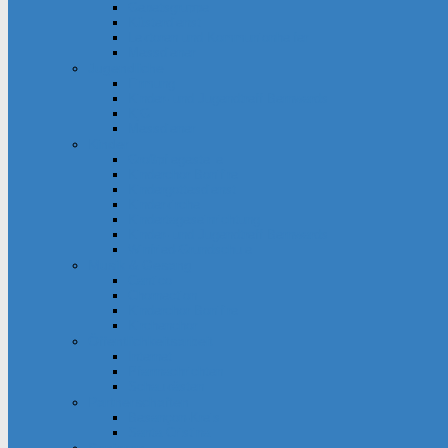
Gebetsgruppe
Küsterdienst
Lektoren und Kommunionhelfer
Messdiener
Jugendliche
Firmung
Kinder- und Jugendtreff Bernwards
KjG
Messdiener
Kinder
Großpflegestelle
Kinderchor Bonifire
Kindergottesdienst
Kinderkirche
Kindertageseinrichtung
Kinder- und Jugendtreff Bernwards
Winfried-Grundschule
Musik & Gesang
Cantico
Chornection
Kinderchor Bonifire
Kirchenchor
Öffentlichkeitsarbeit
Internet
Pfarrnachrichten
Schaukästen
Partnerschaften
Besançon-Kreis
Santa Cristina