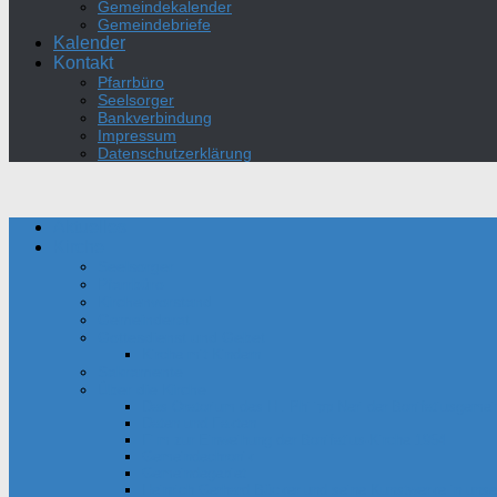
Gemeindekalender
Gemeindebriefe
Kalender
Kontakt
Pfarrbüro
Seelsorger
Bankverbindung
Impressum
Datenschutzerklärung
Aktuelles
Kirche
Seelsorger
Pfarrbüro
Kirchenvorstand
Gemeinderat
Gottesdienst und Gebet
Kirche mit Kindern
Sakramente
Über die Kirche
Das Oratorium des Hl. Philipp Neri der Bonifatiusgeme
Daten und Fakten
Film zur Einweihung der Bonifatius-Kirche 1954
Gemeindechronik
Gemeindegebiet
Heinrich Gerhard Bücker und seine Kunstwerke in unser