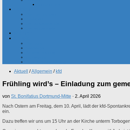
Senioren
Seniorenkreis
Dateien
Pfarrnachrichten
Predigten
Gemeindekalender
Gemeindebriefe
Kalender
Kontakt
Pfarrbüro
Seelsorger
Bankverbindung
Impressum
Datenschutzerklärung
Aktuell
/
Allgemein
/
kfd
Frühling wird’s – Einladung zum gem
von
St. Bonifatius Dortmund-Mitte
·
2. April 2026
Nach Ostern am Freitag, dem 10. April, lädt der kfd-Spontan
ein.
Dazu treffen wir uns um 15 Uhr an der Kirche unterm Torbogen 