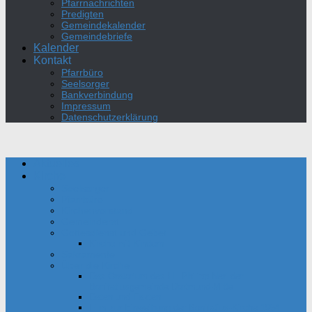
Pfarrnachrichten
Predigten
Gemeindekalender
Gemeindebriefe
Kalender
Kontakt
Pfarrbüro
Seelsorger
Bankverbindung
Impressum
Datenschutzerklärung
Aktuelles
Kirche
Seelsorger
Pfarrbüro
Kirchenvorstand
Gemeinderat
Gottesdienst und Gebet
Kirche mit Kindern
Sakramente
Über die Kirche
Das Oratorium des Hl. Philipp Neri der
Bonifatiusgemeinde Dortmund-Mitte
Daten und Fakten
Film zur Einweihung der Bonifatius-Kirche 1954