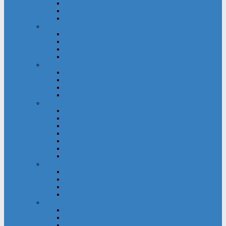
Gemeindehaus
Kuratorium
Pfarrgarten
Gottesdienst und Gebet
Gebetsgruppe
Küsterdienst
Lektoren und Kommunionhelfer
Messdiener
Jugendliche
Firmung
Kinder- und Jugendtreff Bernwards
KjG
Messdiener
Kinder
Großpflegestelle
Kinderchor Bonifire
Kindergottesdienst
Kinderkirche
Kindertageseinrichtung
Kinder- und Jugendtreff Bernwards
Winfried-Grundschule
Musik & Gesang
Cantico
Chornection
Kinderchor Bonifire
Kirchenchor
Öffentlichkeitsarbeit
Internet
Pfarrnachrichten
Schaukästen