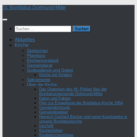
Zum
St. Bonifatius Dortmund-Mitte
Inhalt
springen
Suchen
nach:
Aktuelles
Kirche
Seelsorger
Pfarrbüro
Kirchenvorstand
Gemeinderat
Gottesdienst und Gebet
Kirche mit Kindern
Sakramente
Über die Kirche
Das Oratorium des Hl. Philipp Neri der
Bonifatiusgemeinde Dortmund-Mitte
Daten und Fakten
Film zur Einweihung der Bonifatius-Kirche 1954
Gemeindechronik
Gemeindegebiet
Heinrich Gerhard Bücker und seine Kunstwerke in
unserer Bonifatiuskirche
Inschrift
Kirchenführer
Kinderkirchenführer