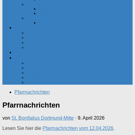
Partnerschaften
Besançon-Kreis
Santa Cristina
Senioren
Seniorenkreis
Dateien
Pfarrnachrichten
Predigten
Gemeindekalender
Gemeindebriefe
Kalender
Kontakt
Pfarrbüro
Seelsorger
Bankverbindung
Impressum
Datenschutzerklärung
Pfarrnachrichten
Pfarrnachrichten
von
St. Bonifatius Dortmund-Mitte
·
9. April 2026
Lesen Sie hier die
Pfarrnachrichten vom 12.04.2026
.