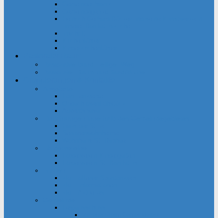
Gemeindechronik
Gemeindegebiet
Heinrich Gerhard Bücker und seine Kunstwerke in
unserer Bonifatiuskirche
Inschrift
Kirchenführer
Kinderkirchenführer
Pastoraler Raum
Pastoralverbund Heiliger Weg
Pastoraler Raum und Stadtkirche
Gruppierungen & Kontakte
Angebote
Familienkreise
Obdachlosenfrühstück
Adventsbasar
Einrichtungen innerhalb des Gemeindegebietes
Haus der Stille
Seniorenwohnheime
Wohnhaus St. Raphael
Fördervereine
Förderverein Kindergarten
Förderverein St. Bonifatius
Frauen
kfd – offener Spontankreis
kfd – Informationen
kfd – Aktuelles
Gemeinde
Festausschuss
Mithelfen beim Gemeindefest