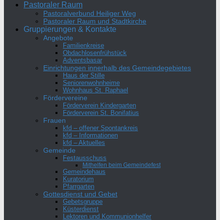
Pastoraler Raum
Pastoralverbund Heiliger Weg
Pastoraler Raum und Stadtkirche
Gruppierungen & Kontakte
Angebote
Familienkreise
Obdachlosenfrühstück
Adventsbasar
Einrichtungen innerhalb des Gemeindegebietes
Haus der Stille
Seniorenwohnheime
Wohnhaus St. Raphael
Fördervereine
Förderverein Kindergarten
Förderverein St. Bonifatius
Frauen
kfd – offener Spontankreis
kfd – Informationen
kfd – Aktuelles
Gemeinde
Festausschuss
Mithelfen beim Gemeindefest
Gemeindehaus
Kuratorium
Pfarrgarten
Gottesdienst und Gebet
Gebetsgruppe
Küsterdienst
Lektoren und Kommunionhelfer