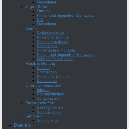
Messdiener
Jugendliche
Firmung
Kinder- und Jugendtreff Bernwards
KjG
Messdiener
Kinder
Großpflegestelle
Kinderchor Bonifire
Kindergottesdienst
Kinderkirche
Kindertageseinrichtung
Kinder- und Jugendtreff Bernwards
Winfried-Grundschule
Musik & Gesang
Cantico
Chornection
Kinderchor Bonifire
Kirchenchor
Öffentlichkeitsarbeit
Internet
Pfarrnachrichten
Schaukästen
Partnerschaften
Besançon-Kreis
Santa Cristina
Senioren
Seniorenkreis
Dateien